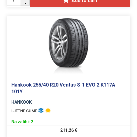
Add to cart
-
Hankook 255/40 R20 Ventus S-1 EVO 2 K117A
101Y
HANKOOK
LJETNE GUME
Na zalihi: 2
211,26
€