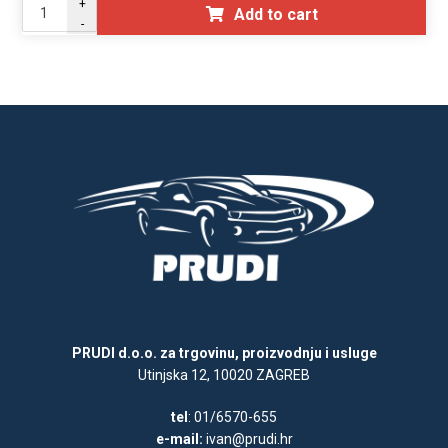
+
Add to cart
-
PRUDI d.o.o. za trgovinu, proizvodnju i usluge
Utinjska 12, 10020 ZAGREB
tel
: 01/6570-655
e-mail:
ivan@prudi.hr