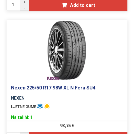
+
Add to cart
-
Nexen 225/50 R17 98W XL N Fera SU4
NEXEN
LJETNE GUME
Na zalihi: 1
93,75
€