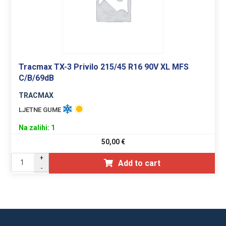
Tracmax TX-3 Privilo 215/45 R16 90V XL MFS
C/B/69dB
TRACMAX
LJETNE GUME
Na zalihi: 1
50,00
€
+
Add to cart
-