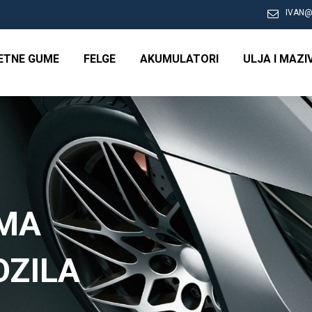
IVAN@
RETNE GUME
FELGE
AKUMULATORI
ULJA I MAZI
UMA
OZILA