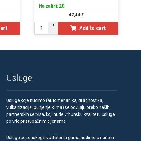
Na zalihi: 20
47,44
€
+
cart
Add to cart
-
Usluge
Usluge koje nudimo (automehanika, dijagnostika,
vulkanizacija, punjenje klima) se odvijaju preko naših
partnerskih servisa, koji nude vrhunsku kvalitetu usluge
po vrlo pristupačnim cijenama.
Usluge sezonskog skladištenja guma nudimo u našem