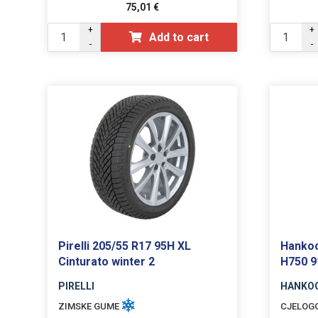
75,01
€
+
+
Add to cart
-
-
Pirelli 205/55 R17 95H XL
Hankoo
Cinturato winter 2
H750 
PIRELLI
HANKO
ZIMSKE GUME
CJELOG