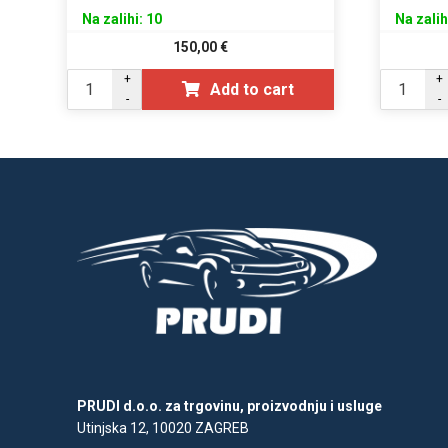
Na zalihi: 10
Na zalih
150,00
€
+
+
Add to cart
-
-
PRUDI d.o.o. za trgovinu, proizvodnju i usluge
Utinjska 12, 10020 ZAGREB