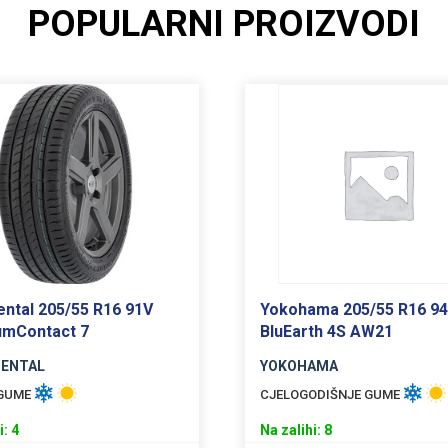
POPULARNI PROIZVODI
ental 205/55 R16 91V
Yokohama 205/55 R16 94
umContact 7
BluEarth 4S AW21
NENTAL
YOKOHAMA
 GUME
CJELOGODIŠNJE GUME
i: 4
Na zalihi: 8