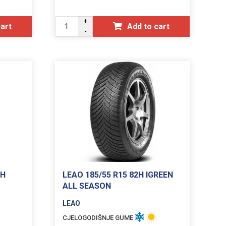
+
cart
Add to cart
-
7H
LEAO 185/55 R15 82H IGREEN
ALL SEASON
LEAO
CJELOGODIŠNJE GUME