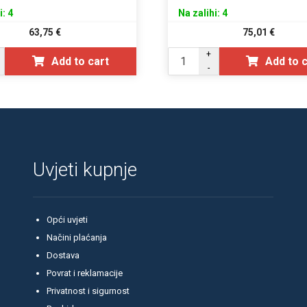
i: 4
Na zalihi: 4
63,75
€
75,01
€
+
Add to cart
Add to 
-
Uvjeti kupnje
Opći uvjeti
Načini plaćanja
Dostava
Povrat i reklamacije
Privatnost i sigurnost