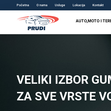
Početna
O nama
Usluge
Lokacija
Kontakt
AUTO,MOTO I TE
VELIKI IZBOR G
ZA SVE VRSTE V