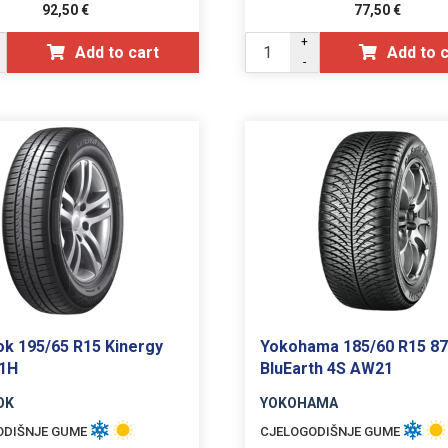
92,50
€
77,50
€
+
Add to cart
Add to 
-
k 195/65 R15 Kinergy
Yokohama 185/60 R15 8
91H
BluEarth 4S AW21
OK
YOKOHAMA
ODIŠNJE GUME
CJELOGODIŠNJE GUME