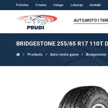
Početna
O nama
Usluge
Lokacija
Kontakt
AUTO,MOTO I TE
BRIDGESTONE 255/65 R17 110T 
Products
Auto i moto gume
Bridgestone