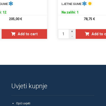
 GUME
LJETNE GUME
i: 12
Na zalihi: 1
205,00
€
78,75
€
+
Add to cart
Add to 
-
Uvjeti kupnje
Opći uvjeti