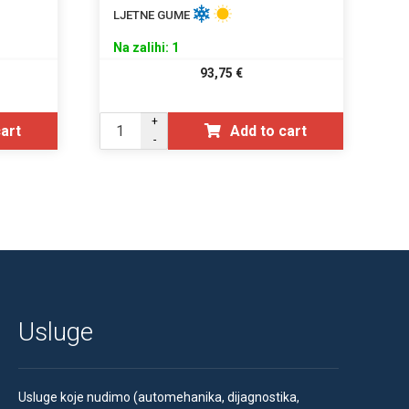
LJETNE GUME
Na zalihi: 1
93,75
€
+
cart
Add to cart
-
Usluge
Usluge koje nudimo (automehanika, dijagnostika,