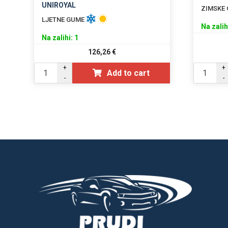
UNIROYAL
ZIMSKE
LJETNE GUME
Na zalih
Na zalihi: 1
126,26
€
+
+
Add to cart
-
-