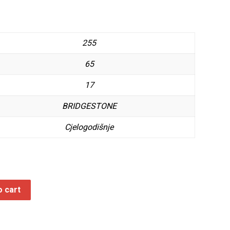
255
65
17
BRIDGESTONE
Cjelogodišnje
o cart