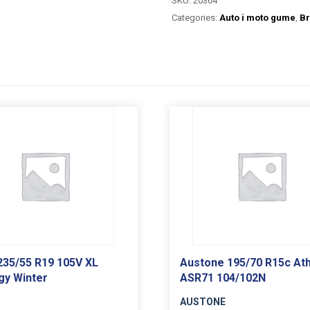
SKU:
20364
Categories:
Auto i moto gume
,
Br
 235/55 R19 105V XL
Austone 195/70 R15c At
y Winter
ASR71 104/102N
AUSTONE