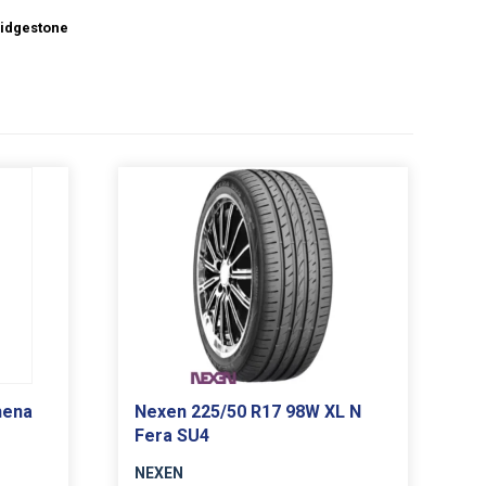
idgestone
hena
Nexen 225/50 R17 98W XL N
Fera SU4
NEXEN