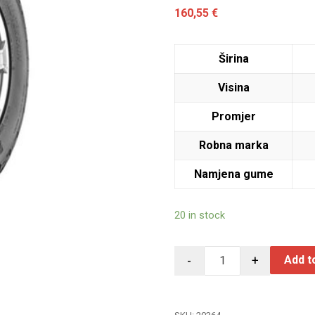
160,55
€
Širina
Visina
Promjer
Robna marka
Namjena gume
20 in stock
-
+
Add t