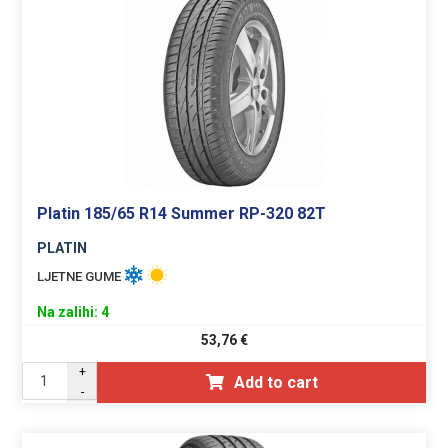
Platin 185/65 R14 Summer RP-320 82T
PLATIN
LJETNE GUME
Na zalihi: 4
53,76
€
+
Add to cart
-