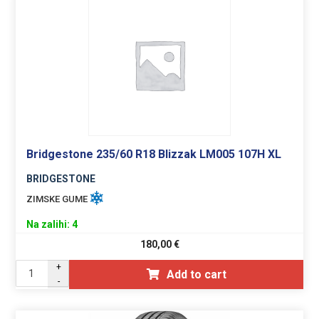
Bridgestone 235/60 R18 Blizzak LM005 107H XL
BRIDGESTONE
ZIMSKE GUME
Na zalihi: 4
180,00
€
+
Add to cart
-