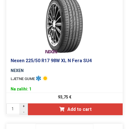
Nexen 225/50 R17 98W XL N Fera SU4
NEXEN
LJETNE GUME
Na zalihi: 1
93,75
€
+
Add to cart
-