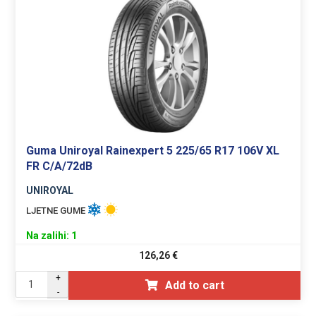
Guma Uniroyal Rainexpert 5 225/65 R17 106V XL
FR C/A/72dB
UNIROYAL
LJETNE GUME
Na zalihi: 1
126,26
€
+
Add to cart
-