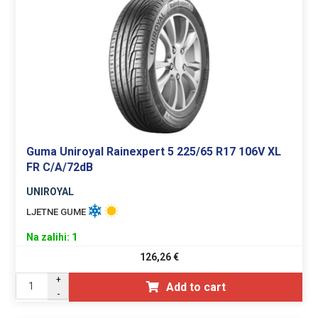
Guma Uniroyal Rainexpert 5 225/65 R17 106V XL
FR C/A/72dB
UNIROYAL
LJETNE GUME
Na zalihi: 1
126,26
€
+
Add to cart
-