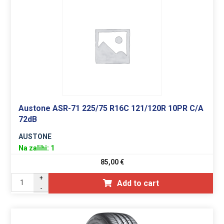
Austone ASR-71 225/75 R16C 121/120R 10PR C/A
72dB
AUSTONE
Na zalihi: 1
85,00
€
+
Add to cart
-