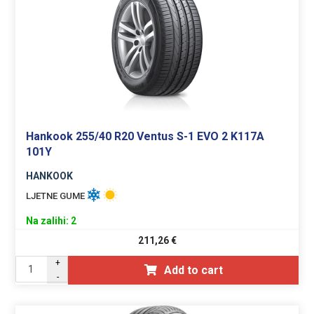
Hankook 255/40 R20 Ventus S-1 EVO 2 K117A
101Y
HANKOOK
LJETNE GUME
Na zalihi: 2
211,26
€
+
Add to cart
-