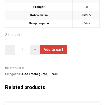
Promjer
20
Robna marka
PIRELLI
Namjena gume
Ljetne
2 in stock
-
+
Add to cart
SKU:
2796900
Categories:
Auto i moto gume
,
Pirelli
Related products