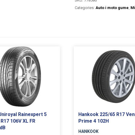
SKU:
778586
Categories:
Auto i moto gume
,
Mi
niroyal Rainexpert 5
Hankook 225/65 R17 Ven
 R17 106V XL FR
Prime 4 102H
2dB
HANKOOK