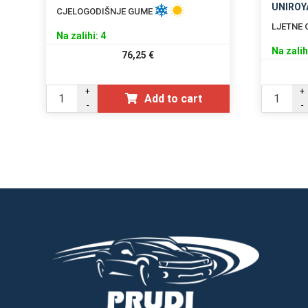
UNIROY
CJELOGODIŠNJE GUME
LJETNE
Na zalihi: 4
Na zalih
76,25
€
+
+
Add to cart
-
-