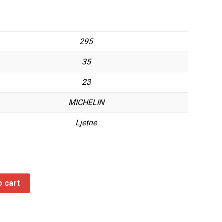
295
35
23
MICHELIN
Ljetne
o cart