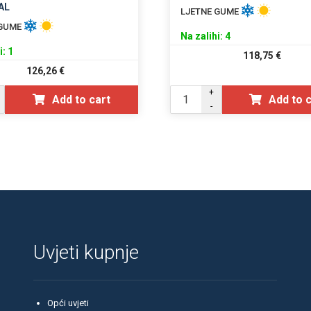
AL
LJETNE GUME
 GUME
Na zalihi: 4
i: 1
118,75
€
126,26
€
+
Add to cart
Add to 
-
Uvjeti kupnje
Opći uvjeti