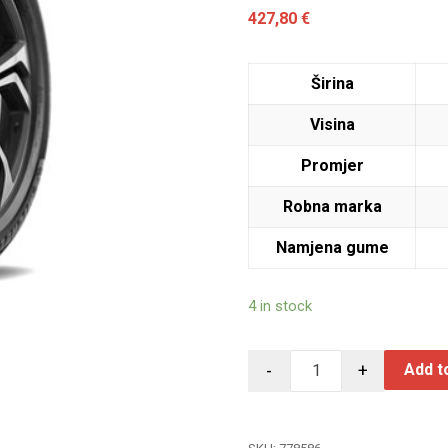
427,80
€
Širina
Visina
Promjer
Robna marka
Namjena gume
4 in stock
-
+
Add t