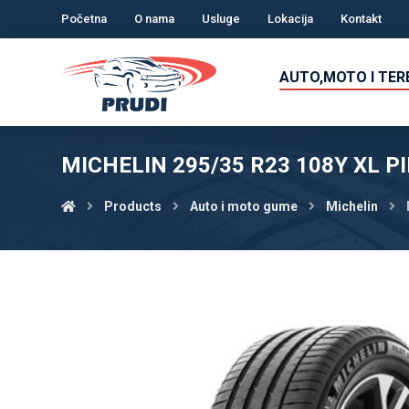
Početna
O nama
Usluge
Lokacija
Kontakt
AUTO,MOTO I TE
MICHELIN 295/35 R23 108Y XL P
Products
Auto i moto gume
Michelin