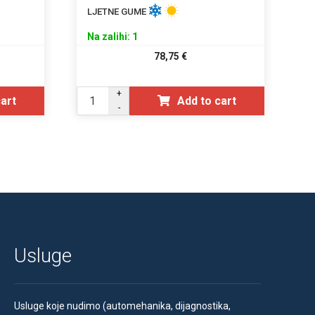
LJETNE GUME
Na zalihi: 1
78,75
€
+
cart
Add to cart
-
Usluge
Usluge koje nudimo (automehanika, dijagnostika,