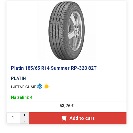
Platin 185/65 R14 Summer RP-320 82T
PLATIN
LJETNE GUME
Na zalihi: 4
53,76
€
+
Add to cart
-