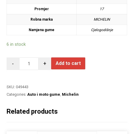
Promjer
17
Robna marka
MICHELIN
Namjena gume
Cjelogodišnje
6 in stock
-
+
Add to cart
SKU:
049443
Categories:
Auto i moto gume
,
Michelin
Related products