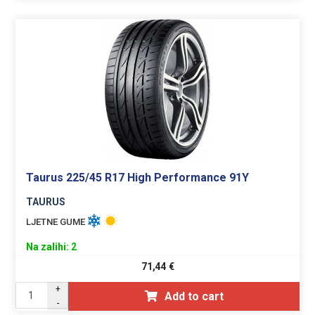
Taurus 225/45 R17 High Performance 91Y
TAURUS
LJETNE GUME
Na zalihi: 2
71,44
€
+
Add to cart
-