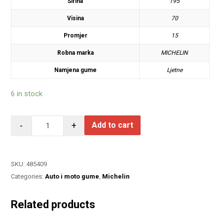
Širina
195
Visina
70
Promjer
15
Robna marka
MICHELIN
Namjena gume
Ljetne
6 in stock
-
+
Add to cart
SKU:
485409
Categories:
Auto i moto gume
,
Michelin
Related products