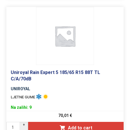
Uniroyal Rain Expert 5 185/65 R15 88T TL
C/A/70dB
UNIROYAL
LJETNE GUME
Na zalihi: 9
70,01
€
+
Add to cart