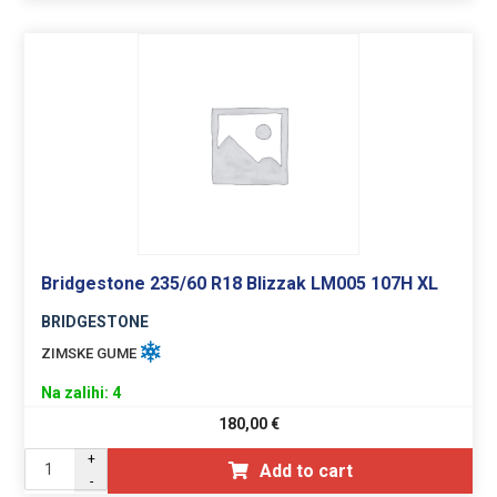
Bridgestone 235/60 R18 Blizzak LM005 107H XL
BRIDGESTONE
ZIMSKE GUME
Na zalihi: 4
180,00
€
+
Add to cart
-