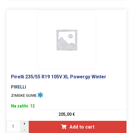
Pirelli 235/55 R19 105V XL Powergy Winter
PIRELLI
ZIMSKE GUME
Na zalihi: 12
205,00
€
+
Add to cart
-