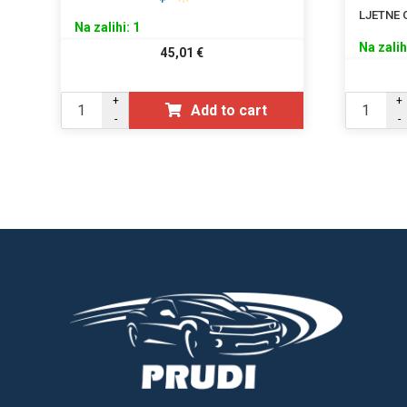
LJETNE
Na zalihi: 1
Na zalih
45,01
€
+
+
Add to cart
-
-