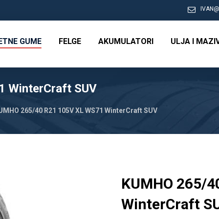
IVAN@
RETNE GUME
FELGE
AKUMULATORI
ULJA I MAZI
 WinterCraft SUV
UMHO 265/40 R21 105V XL WS71 WinterCraft SUV
KUMHO 265/40
WinterCraft S