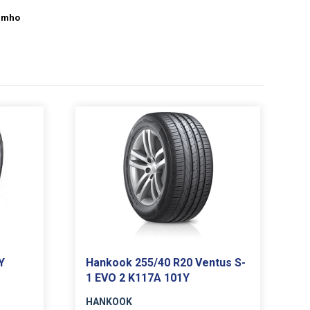
umho
Y
Hankook 255/40 R20 Ventus S-
1 EVO 2 K117A 101Y
HANKOOK