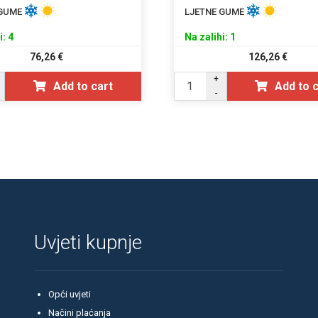
 GUME
LJETNE GUME
i: 4
Na zalihi: 1
76,26
€
126,26
€
+
Add to cart
Add to 
-
Uvjeti kupnje
Opći uvjeti
Načini plaćanja