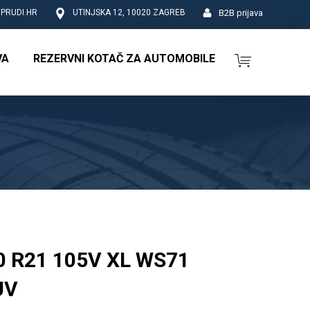
B2B prijava
PRUDI.HR
UTINJSKA 12, 10020 ZAGREB
VA
REZERVNI KOTAČ ZA AUTOMOBILE
 R21 105V XL WS71
UV