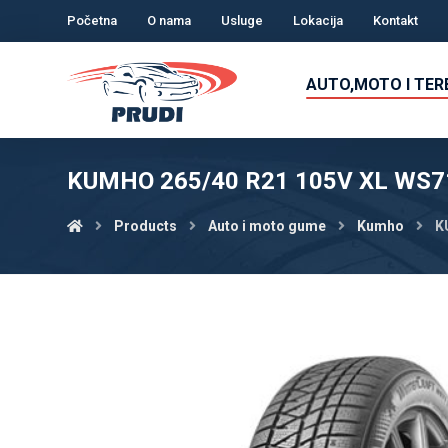
Početna
O nama
Usluge
Lokacija
Kontakt
AUTO,MOTO I TE
KUMHO 265/40 R21 105V XL WS71
Products
Auto i moto gume
Kumho
K