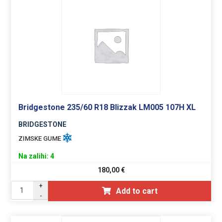
Bridgestone 235/60 R18 Blizzak LM005 107H XL
BRIDGESTONE
ZIMSKE GUME
Na zalihi: 4
180,00
€
+
Add to cart
-