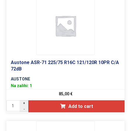
Austone ASR-71 225/75 R16C 121/120R 10PR C/A
72dB
AUSTONE
Na zalihi: 1
85,00
€
+
Add to cart
-