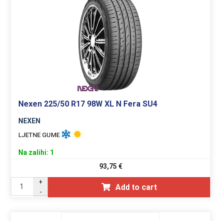
Nexen 225/50 R17 98W XL N Fera SU4
NEXEN
LJETNE GUME
Na zalihi: 1
93,75
€
+
Add to cart
-