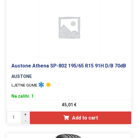
Austone Athena SP-802 195/65 R15 91H D/B 70dB
AUSTONE
LJETNE GUME
Na zalihi: 1
45,01
€
+
Add to cart
-