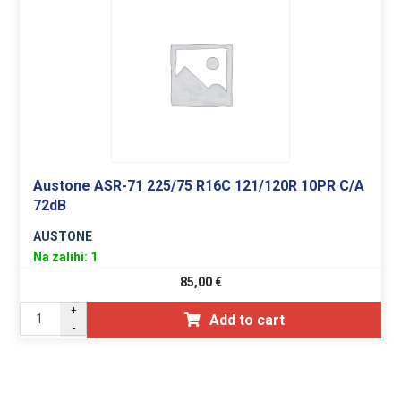
Austone ASR-71 225/75 R16C 121/120R 10PR C/A
72dB
AUSTONE
Na zalihi: 1
85,00
€
+
Add to cart
-