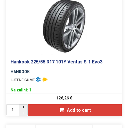
Hankook 225/55 R17 101Y Ventus S-1 Evo3
HANKOOK
LJETNE GUME
Na zalihi: 1
126,26
€
+
Add to cart
-