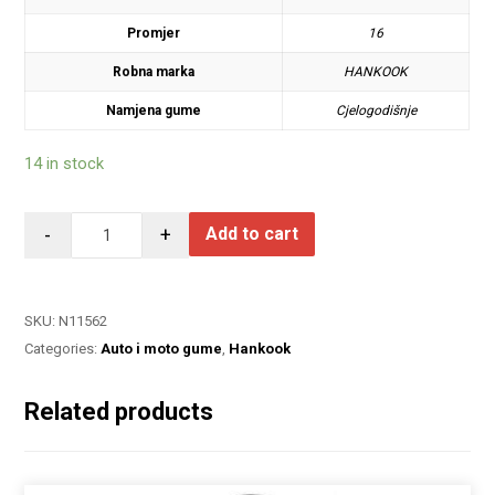
Promjer
16
Robna marka
HANKOOK
Namjena gume
Cjelogodišnje
14 in stock
-
+
Add to cart
SKU:
N11562
Categories:
Auto i moto gume
,
Hankook
Related products