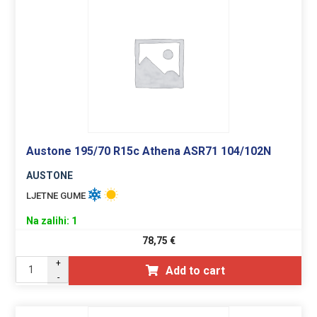
Austone 195/70 R15c Athena ASR71 104/102N
AUSTONE
LJETNE GUME
Na zalihi: 1
78,75
€
+
Add to cart
-