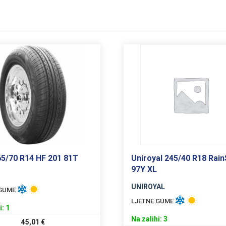
165/70 R14 HF 201 81T
Uniroyal 245/40 R18 Rain
97Y XL
UNIROYAL
 GUME
LJETNE GUME
i: 1
Na zalihi: 3
45,01
€