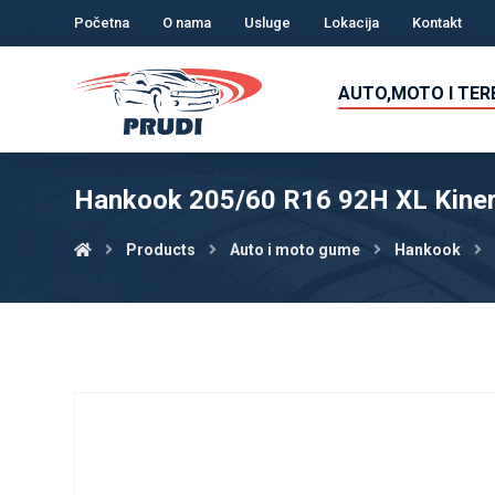
Početna
O nama
Usluge
Lokacija
Kontakt
AUTO,MOTO I TE
Hankook 205/60 R16 92H XL Kine
Products
Auto i moto gume
Hankook