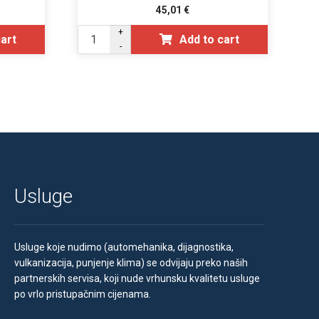
45,01
€
+
cart
Add to cart
-
Usluge
Usluge koje nudimo (automehanika, dijagnostika,
vulkanizacija, punjenje klima) se odvijaju preko naših
partnerskih servisa, koji nude vrhunsku kvalitetu usluge
po vrlo pristupačnim cijenama.