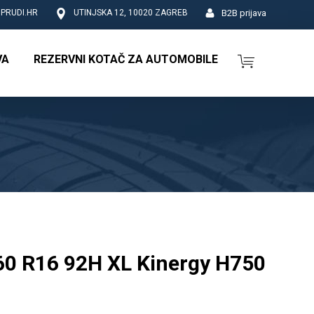
B2B prijava
PRUDI.HR
UTINJSKA 12, 10020 ZAGREB
VA
REZERVNI KOTAČ ZA AUTOMOBILE
0 R16 92H XL Kinergy H750