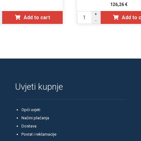
126,26
€
+
Add to cart
Add to 
-
Uvjeti kupnje
Opći uvjeti
Načini plaćanja
Dostava
Povrat i reklamacije