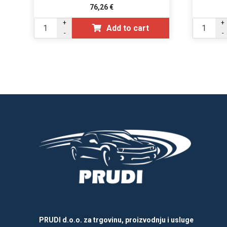
76,26
€
+
+
Add to cart
-
-
PRUDI d.o.o. za trgovinu, proizvodnju i usluge