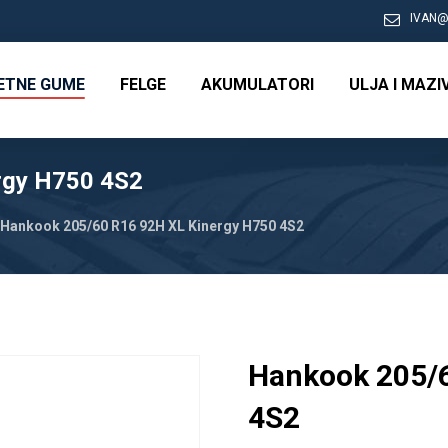
IVAN@
RETNE GUME
FELGE
AKUMULATORI
ULJA I MAZI
rgy H750 4S2
Hankook 205/60 R16 92H XL Kinergy H750 4S2
Hankook 205/6
4S2