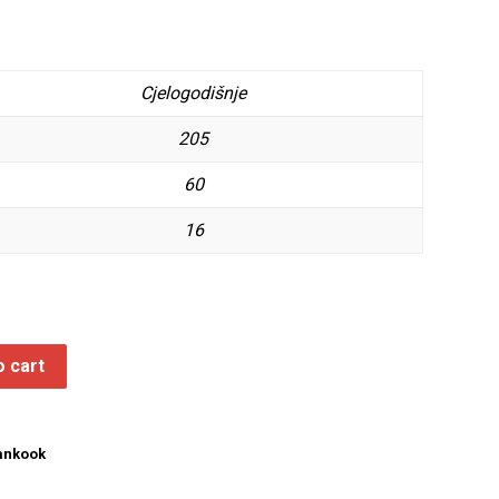
Cjelogodišnje
205
60
16
o cart
ankook