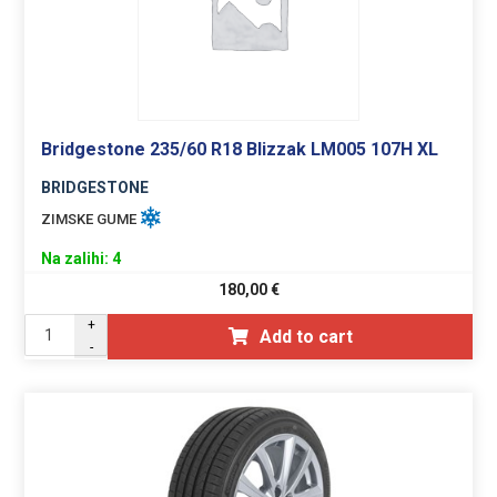
Bridgestone 235/60 R18 Blizzak LM005 107H XL
BRIDGESTONE
ZIMSKE GUME
Na zalihi: 4
180,00
€
+
Add to cart
-