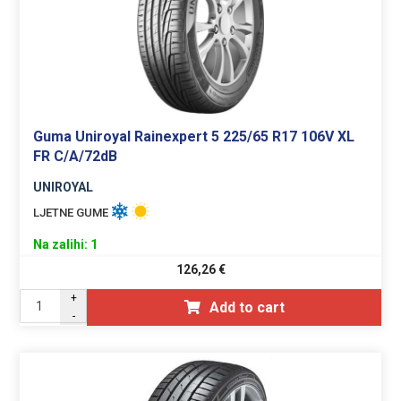
Guma Uniroyal Rainexpert 5 225/65 R17 106V XL
FR C/A/72dB
UNIROYAL
LJETNE GUME
Na zalihi: 1
126,26
€
+
Add to cart
-