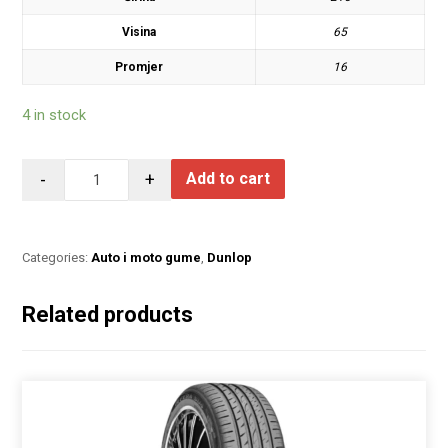
Visina
65
Promjer
16
4 in stock
-
+
Add to cart
Categories:
Auto i moto gume
,
Dunlop
Related products