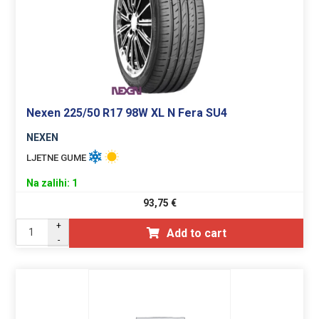
Nexen 225/50 R17 98W XL N Fera SU4
NEXEN
LJETNE GUME
Na zalihi: 1
93,75
€
+
Add to cart
-