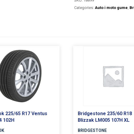
SKU:
18899
Categories:
Auto i moto gume
,
Br
k 225/65 R17 Ventus
Bridgestone 235/60 R18
4 102H
Blizzak LM005 107H XL
OK
BRIDGESTONE