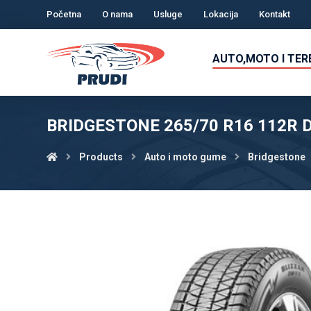
Početna
O nama
Usluge
Lokacija
Kontakt
AUTO,MOTO I TE
BRIDGESTONE 265/70 R16 112R D
Products
Auto i moto gume
Bridgestone