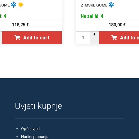
 GUME
ZIMSKE GUME
i: 4
Na zalihi: 4
118,75
€
180,00
€
+
Add to cart
Add to 
-
Uvjeti kupnje
Opći uvjeti
Načini plaćanja