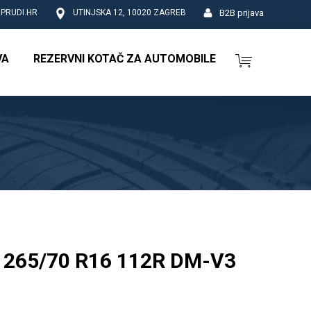
B2B prijava
PRUDI.HR
UTINJSKA 12, 10020 ZAGREB
VA
REZERVNI KOTAČ ZA AUTOMOBILE
265/70 R16 112R DM-V3