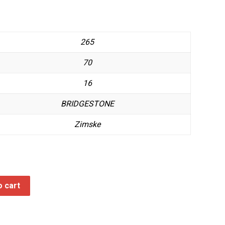
265
70
16
BRIDGESTONE
Zimske
o cart