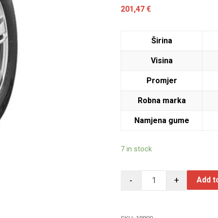
201,47
€
Širina
Visina
Promjer
Robna marka
Namjena gume
7 in stock
-
+
Add t