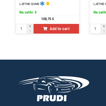
LJETNE GUME
LJETNE
Na zalihi: 4
Na zalih
108,75
€
+
+
Add to cart
-
-