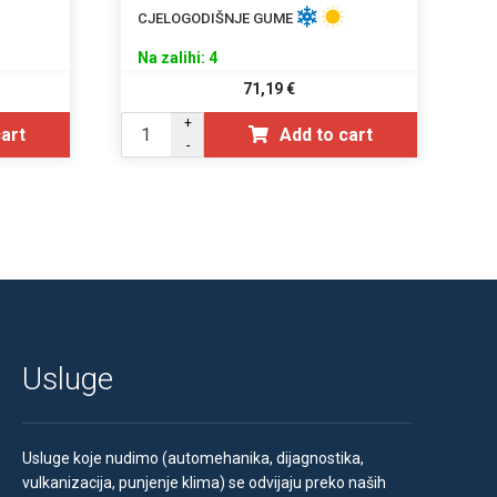
CJELOGODIŠNJE GUME
Na zalihi: 4
71,19
€
+
cart
Add to cart
-
Usluge
Usluge koje nudimo (automehanika, dijagnostika,
vulkanizacija, punjenje klima) se odvijaju preko naših