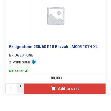
Bridgestone 235/60 R18 Blizzak LM005 107H XL
BRIDGESTONE
ZIMSKE GUME
Na zalihi: 4
180,00
€
+
Add to cart
-