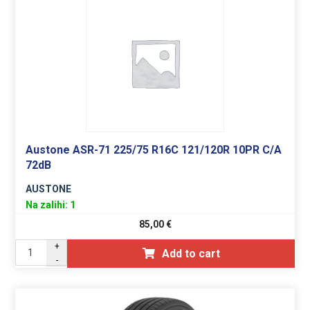
Austone ASR-71 225/75 R16C 121/120R 10PR C/A
72dB
AUSTONE
Na zalihi: 1
85,00
€
+
Add to cart
-