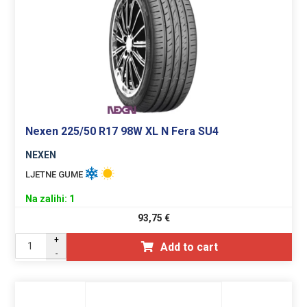
Nexen 225/50 R17 98W XL N Fera SU4
NEXEN
LJETNE GUME
Na zalihi: 1
93,75
€
+
Add to cart
-