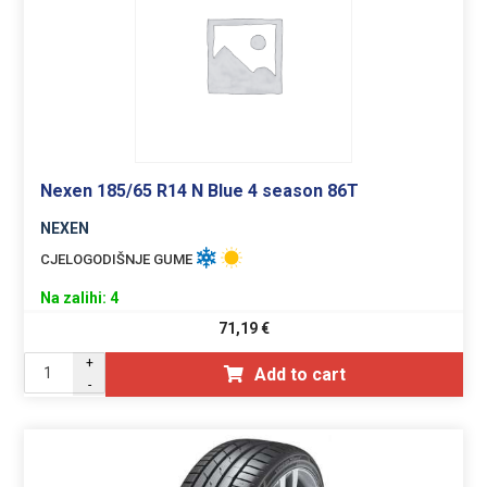
Nexen 185/65 R14 N Blue 4 season 86T
NEXEN
CJELOGODIŠNJE GUME
Na zalihi: 4
71,19
€
+
Add to cart
-