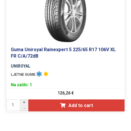
Guma Uniroyal Rainexpert 5 225/65 R17 106V XL
FR C/A/72dB
UNIROYAL
LJETNE GUME
Na zalihi: 1
126,26
€
+
Add to cart
-