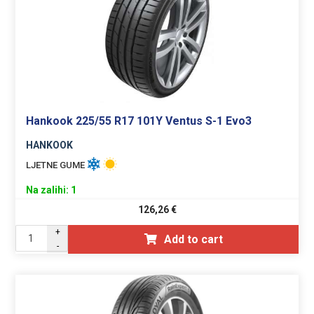
Hankook 225/55 R17 101Y Ventus S-1 Evo3
HANKOOK
LJETNE GUME
Na zalihi: 1
126,26
€
+
Add to cart
-