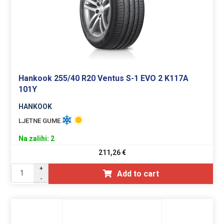
Hankook 255/40 R20 Ventus S-1 EVO 2 K117A
101Y
HANKOOK
LJETNE GUME
Na zalihi: 2
211,26
€
+
Add to cart
-