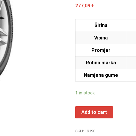
277,09
€
Širina
Visina
Promjer
Robna marka
Namjena gume
1 in stock
Add to cart
SKU:
19190