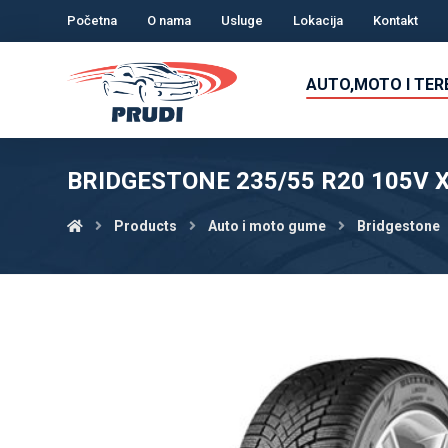
Početna
O nama
Usluge
Lokacija
Kontakt
AUTO,MOTO I TE
BRIDGESTONE 235/55 R20 105V X
Products
Auto i moto gume
Bridgestone