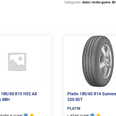
Categories:
Auto i moto gume
,
Br
185/60 R15 H32 All
Platin 185/65 R14 Summe
n 88H
320 82T
PLATIN
ODIŠNJE GUME
LJETNE GUME