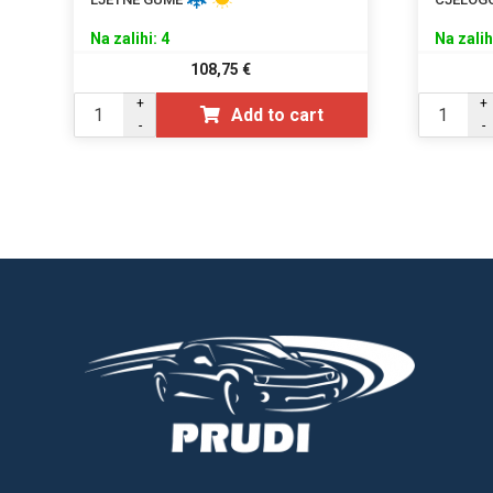
Na zalihi: 4
Na zalih
108,75
€
+
+
Add to cart
-
-