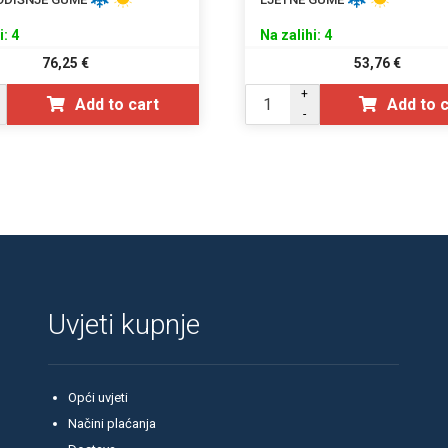
i: 4
Na zalihi: 4
76,25
€
53,76
€
+
Add to cart
Add to 
-
Uvjeti kupnje
Opći uvjeti
Načini plaćanja