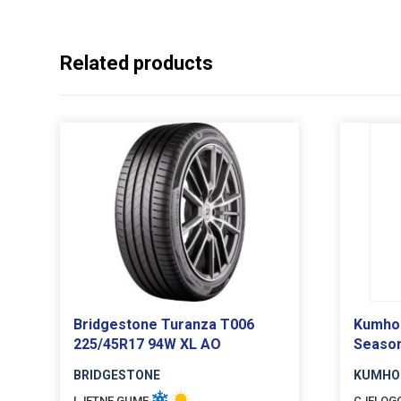
Related products
Bridgestone Turanza T006
Kumho 
225/45R17 94W XL AO
Seaso
BRIDGESTONE
KUMHO
LJETNE GUME
CJELOG