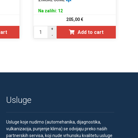
Na zalihi: 12
205,00
€
+
cart
Add to cart
-
Usluge
Usluge koje nudimo (automehanika, dijagnostika,
vulkanizacija, punjenje klima) se odvijaju preko naših
partnerskih servisa, koji nude vrhunsku kvalitetu usluge