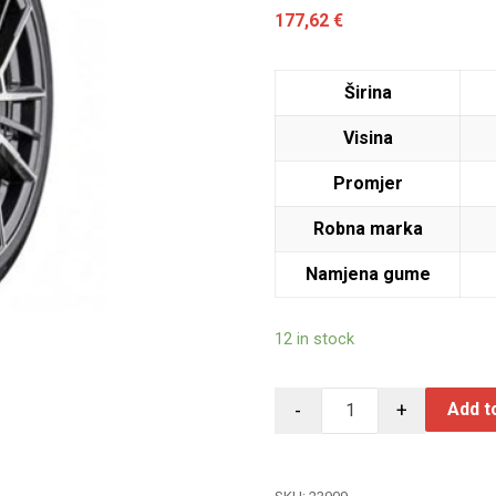
177,62
€
Širina
Visina
Promjer
Robna marka
Namjena gume
12 in stock
-
+
Add t