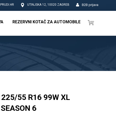
B2B prijava
PRUDI.HR
UTINJSKA 12, 10020 ZAGREB
VA
REZERVNI KOTAČ ZA AUTOMOBILE
225/55 R16 99W XL
 SEASON 6