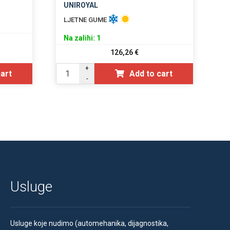
UNIROYAL
LJETNE GUME
Na zalihi: 1
126,26
€
+
cart
Add to cart
-
Usluge
Usluge koje nudimo (automehanika, dijagnostika,