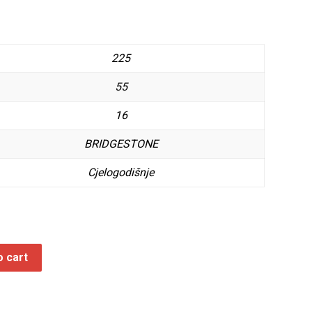
225
55
16
BRIDGESTONE
Cjelogodišnje
o cart