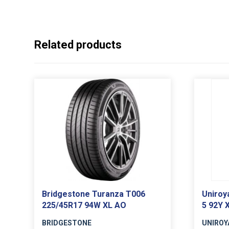
Related products
Bridgestone Turanza T006
Uniroy
225/45R17 94W XL AO
5 92Y 
BRIDGESTONE
UNIROY