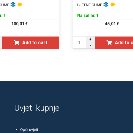
 GUME
LJETNE GUME
i: 1
Na zalihi: 1
100,01
€
45,01
€
+
Add to cart
Add to 
-
Uvjeti kupnje
Opći uvjeti