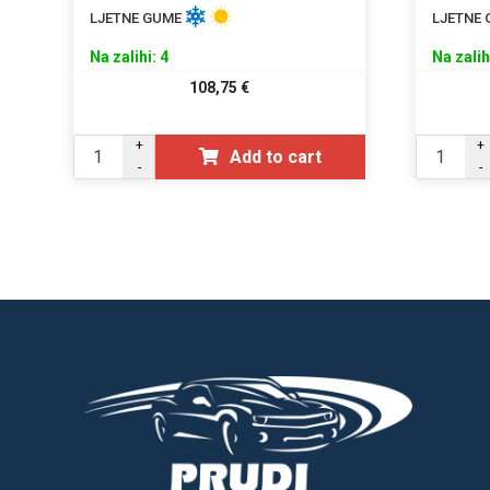
LJETNE GUME
LJETNE
Na zalihi: 4
Na zalih
108,75
€
+
+
Add to cart
-
-