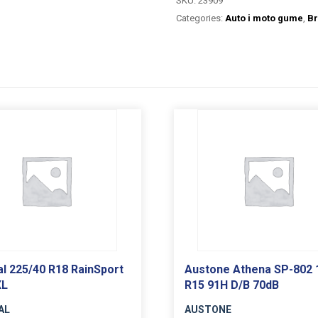
SKU:
23909
Categories:
Auto i moto gume
,
Br
al 225/40 R18 RainSport
Austone Athena SP-802 
XL
R15 91H D/B 70dB
AL
AUSTONE