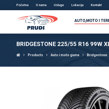
Početna
O nama
Usluge
Lokacija
Kontakt
AUTO,MOTO I TE
BRIDGESTONE 225/55 R16 99W X
Products
Auto i moto gume
Bridgestone