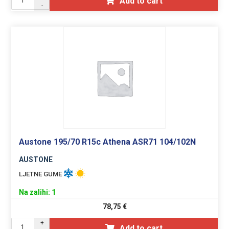
Add to cart
-
Austone 195/70 R15c Athena ASR71 104/102N
AUSTONE
LJETNE GUME
Na zalihi: 1
78,75
€
+
Add to cart