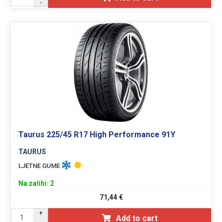
-
Taurus 225/45 R17 High Performance 91Y
TAURUS
LJETNE GUME
Na zalihi: 2
71,44
€
+
Add to cart