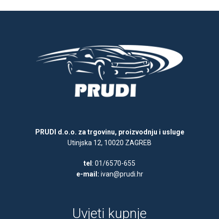
PRUDI d.o.o. za trgovinu, proizvodnju i usluge
Utinjska 12, 10020 ZAGREB
tel
: 01/6570-655
e-mail:
ivan@prudi.hr
Uvjeti kupnje