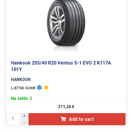
Hankook 255/40 R20 Ventus S-1 EVO 2 K117A
101Y
HANKOOK
LJETNE GUME
Na zalihi: 2
211,26
€
+
Add to cart
-