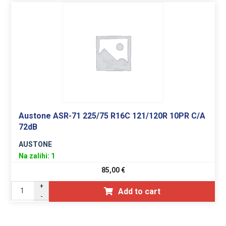
Austone ASR-71 225/75 R16C 121/120R 10PR C/A
72dB
AUSTONE
Na zalihi: 1
85,00
€
+
Add to cart
-