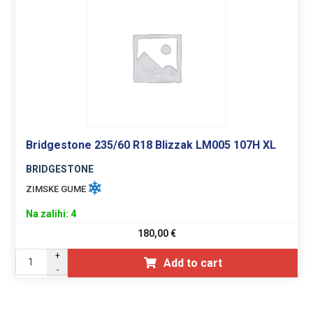
Bridgestone 235/60 R18 Blizzak LM005 107H XL
BRIDGESTONE
ZIMSKE GUME
Na zalihi: 4
180,00
€
+
Add to cart
-