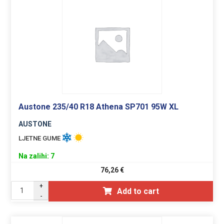
Austone 235/40 R18 Athena SP701 95W XL
AUSTONE
LJETNE GUME
Na zalihi: 7
76,26
€
+
Add to cart
-