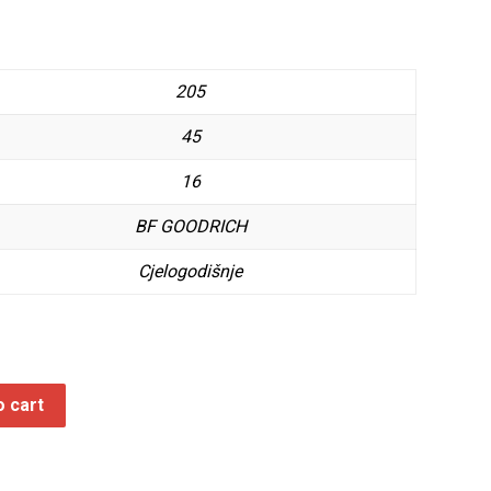
205
45
16
BF GOODRICH
Cjelogodišnje
o cart