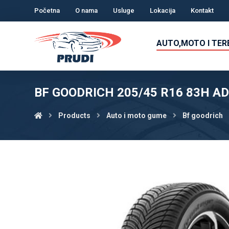
Početna
O nama
Usluge
Lokacija
Kontakt
AUTO,MOTO I TE
BF GOODRICH 205/45 R16 83H 
Products
Auto i moto gume
Bf goodrich