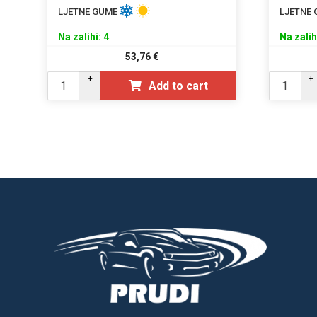
LJETNE GUME
LJETNE
Na zalihi: 4
Na zalih
53,76
€
+
+
Add to cart
-
-