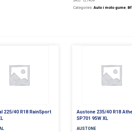
SKU:
127459
Categories:
Auto i moto gume
,
Bf
al 225/40 R18 RainSport
Austone 235/40 R18 Ath
XL
SP701 95W XL
AL
AUSTONE