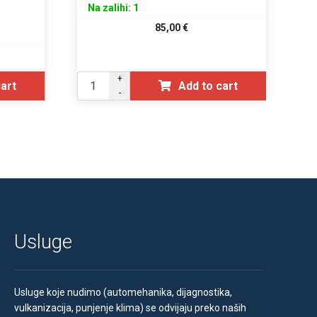
Na zalihi: 1
85,00
€
+
cart
Add to cart
-
Usluge
Usluge koje nudimo (automehanika, dijagnostika,
vulkanizacija, punjenje klima) se odvijaju preko naših