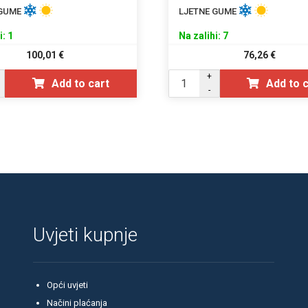
 GUME
LJETNE GUME
i: 1
Na zalihi: 7
100,01
€
76,26
€
+
Add to cart
Add to 
-
Uvjeti kupnje
Opći uvjeti
Načini plaćanja