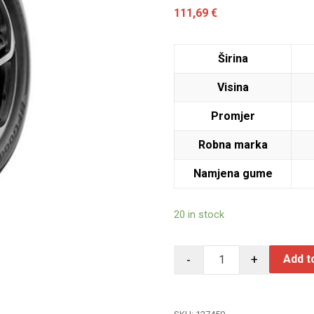
111,69
€
Širina
Visina
Promjer
Robna marka
Namjena gume
20 in stock
-
+
Add t