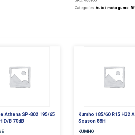
SKU:
488960
Categories:
Auto i moto gume
,
Bf
e Athena SP-802 195/65
Kumho 185/60 R15 H32 Al
H D/B 70dB
Season 88H
NE
KUMHO