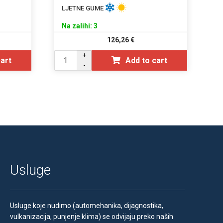
LJETNE GUME
Na zalihi: 3
126,26
€
+
cart
Add to cart
-
Usluge
Usluge koje nudimo (automehanika, dijagnostika,
vulkanizacija, punjenje klima) se odvijaju preko naših