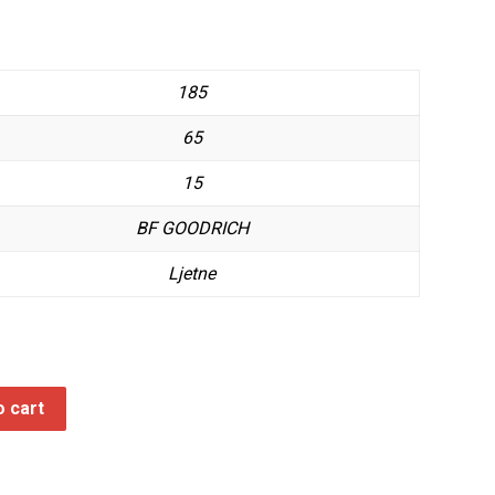
185
65
15
BF GOODRICH
Ljetne
o cart