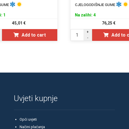
 GUME
CJELOGODIŠNJE GUME
i: 1
Na zalihi: 4
45,01
€
76,25
€
+
Add to cart
Add to 
-
Uvjeti kupnje
Opći uvjeti
Načini plaćanja