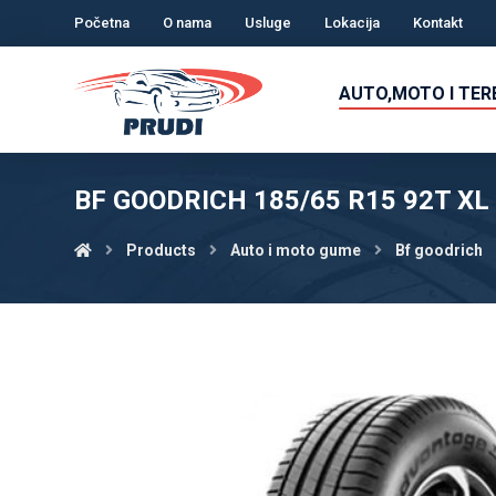
Početna
O nama
Usluge
Lokacija
Kontakt
AUTO,MOTO I TE
BF GOODRICH 185/65 R15 92T X
Products
Auto i moto gume
Bf goodrich