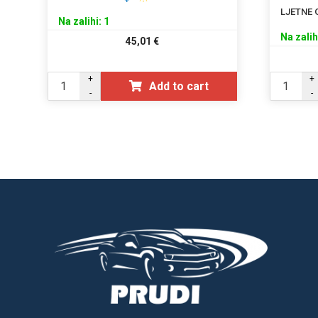
LJETNE
Na zalihi: 1
Na zalih
45,01
€
+
+
Add to cart
-
-