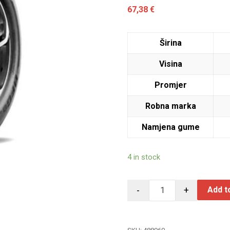
67,38
€
Širina
Visina
Promjer
Robna marka
Namjena gume
4 in stock
-
+
Add t