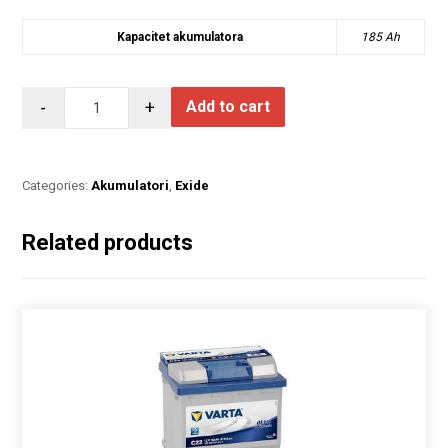
Kapacitet akumulatora
185 Ah
-
+
Add to cart
Categories:
Akumulatori
,
Exide
Related products