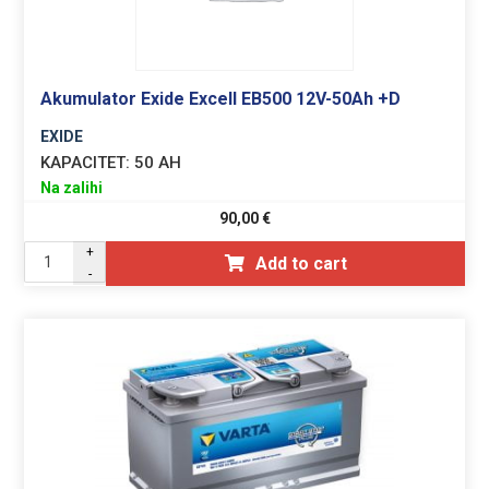
Akumulator Exide Excell EB500 12V-50Ah +D
EXIDE
KAPACITET:
50 AH
Na zalihi
90,00
€
+
Add to cart
-