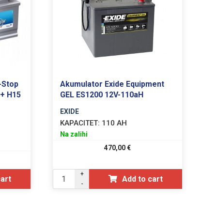
-Stop
Akumulator Exide Equipment
D+ H15
GEL ES1200 12V-110aH
EXIDE
KAPACITET:
110 AH
Na zalihi
470,00
€
+
cart
Add to cart
-