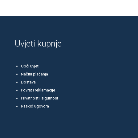
Uvjeti kupnje
Opći uvjeti
Načini plaćanja
Dostava
Povrat i reklamacije
Privatnost i sigurnost
Raskid ugovora