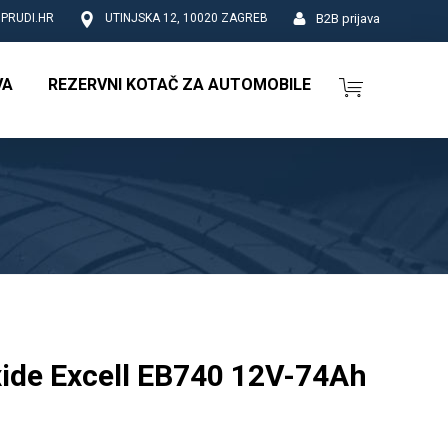
B2B prijava
PRUDI.HR
UTINJSKA 12, 10020 ZAGREB
VA
REZERVNI KOTAČ ZA AUTOMOBILE
ide Excell EB740 12V-74Ah