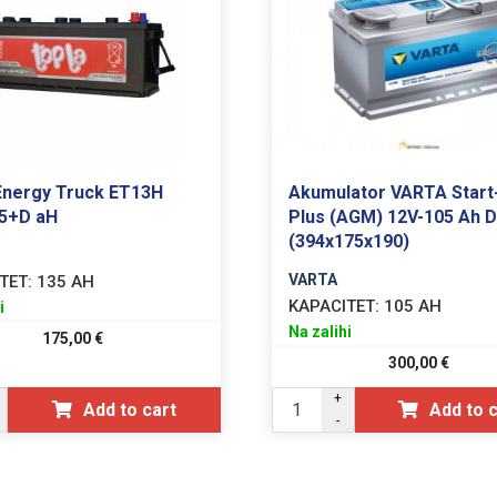
Energy Truck ET13H
Akumulator VARTA Start
5+D aH
Plus (AGM) 12V-105 Ah 
(394x175x190)
VARTA
TET:
135 AH
KAPACITET:
105 AH
i
Na zalihi
175,00
€
300,00
€
+
Add to cart
Add to 
-