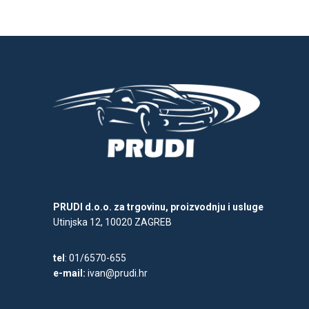
PRUDI d.o.o. za trgovinu, proizvodnju i usluge
Utinjska 12, 10020 ZAGREB
tel
: 01/6570-655
e-mail:
ivan@prudi.hr