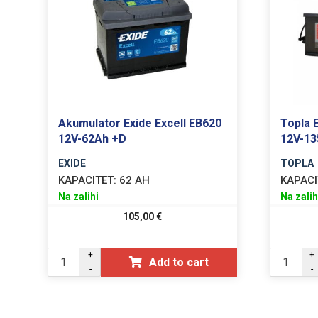
Akumulator Exide Excell EB620
Topla 
12V-62Ah +D
12V-13
EXIDE
TOPLA
KAPACITET:
62 AH
KAPACI
Na zalihi
Na zalih
105,00
€
+
+
Add to cart
-
-