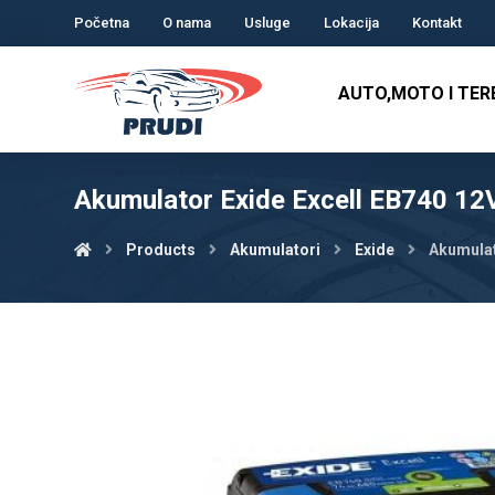
Početna
O nama
Usluge
Lokacija
Kontakt
AUTO,MOTO I TE
Akumulator Exide Excell EB740 1
Products
Akumulatori
Exide
Akumulat