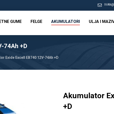
IVAN@
RETNE GUME
FELGE
AKUMULATORI
ULJA I MAZI
2V-74Ah +D
or Exide Excell EB740 12V-74Ah +D
Akumulator Ex
+D