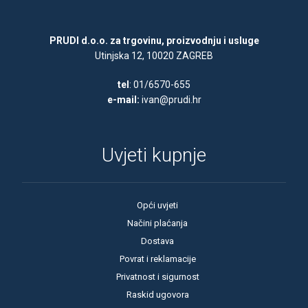
PRUDI d.o.o. za trgovinu, proizvodnju i usluge
Utinjska 12, 10020 ZAGREB
tel
: 01/6570-655
e-mail:
ivan@prudi.hr
Uvjeti kupnje
Opći uvjeti
Načini plaćanja
Dostava
Povrat i reklamacije
Privatnost i sigurnost
Raskid ugovora