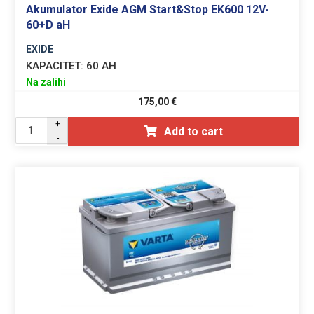
Akumulator Exide AGM Start&Stop EK600 12V-
60+D aH
EXIDE
KAPACITET:
60 AH
Na zalihi
175,00
€
+
Add to cart
-