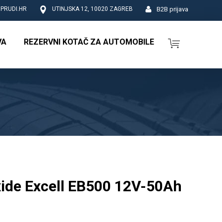
B2B prijava
PRUDI.HR
UTINJSKA 12, 10020 ZAGREB
VA
REZERVNI KOTAČ ZA AUTOMOBILE
ide Excell EB500 12V-50Ah