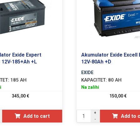
ator Exide Expert
Akumulator Exide Excell
 12V-185+Ah +L
12V-80Ah +D
EXIDE
TET:
185 AH
KAPACITET:
80 AH
i
Na zalihi
345,00
€
150,00
€
+
Add to cart
Add to 
-