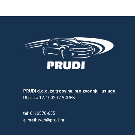
PRUDI d.o.o. za trgovinu, proizvodnju i usluge
Utinjska 12, 10020 ZAGREB
tel
: 01/6570-655
e-mail:
ivan@prudi.hr