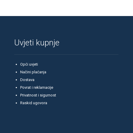
Uvjeti kupnje
Opći uvjeti
Načini plaćanja
Dostava
Povrat i reklamacije
Privatnost i sigurnost
Raskid ugovora