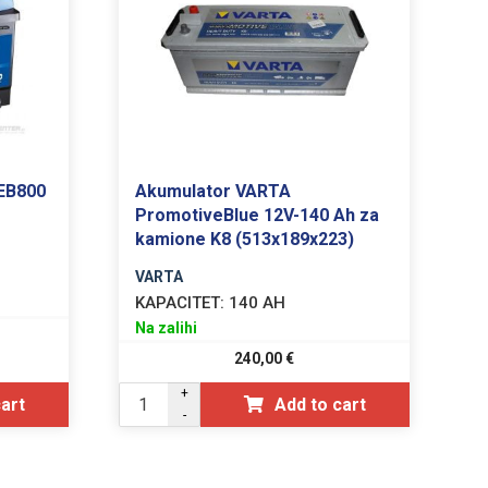
 EB800
Akumulator VARTA
PromotiveBlue 12V-140 Ah za
kamione K8 (513x189x223)
VARTA
KAPACITET:
140 AH
Na zalihi
240,00
€
+
cart
Add to cart
-