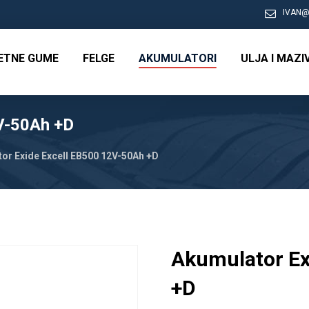
IVAN@
RETNE GUME
FELGE
AKUMULATORI
ULJA I MAZI
2V-50Ah +D
or Exide Excell EB500 12V-50Ah +D
Akumulator Ex
+D