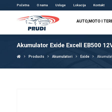
Početna
O nama
Usluge
Lokacija
Kontakt
AUTO,MOTO I TE
Akumulator Exide Excell EB500 1
Products
Akumulatori
Exide
Akumulat