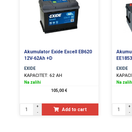
Akumulator Exide Excell EB620
Akumul
12V-62Ah +D
EE1853
EXIDE
EXIDE
KAPACITET:
62 AH
KAPACI
Na zalihi
Na zalih
105,00
€
+
+
Add to cart
-
-