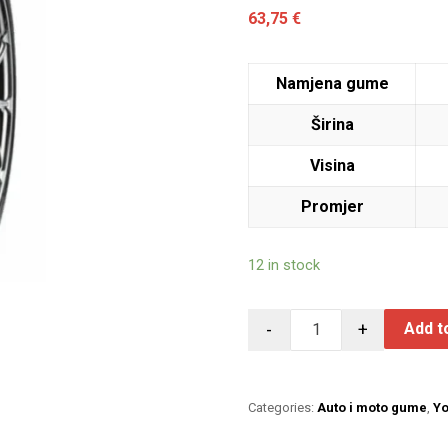
63,75
€
Namjena gume
Širina
Visina
Promjer
12 in stock
-
+
Add t
Categories:
Auto i moto gume
,
Y