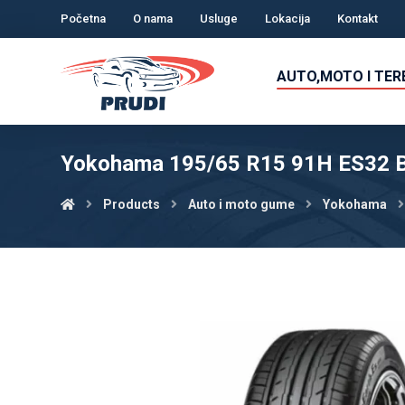
Početna
O nama
Usluge
Lokacija
Kontakt
AUTO,MOTO I TE
Yokohama 195/65 R15 91H ES32 B
Products
Auto i moto gume
Yokohama