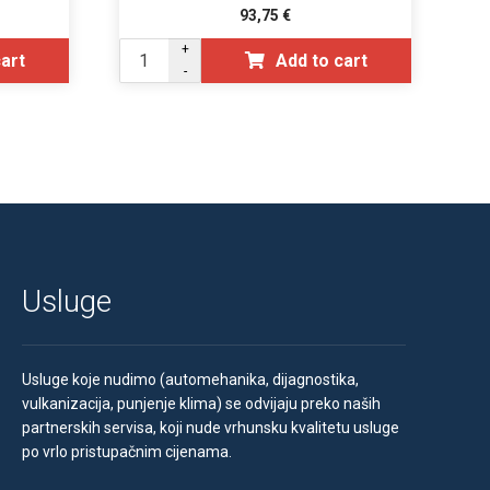
93,75
€
+
cart
Add to cart
-
Usluge
Usluge koje nudimo (automehanika, dijagnostika,
vulkanizacija, punjenje klima) se odvijaju preko naših
partnerskih servisa, koji nude vrhunsku kvalitetu usluge
po vrlo pristupačnim cijenama.