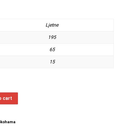
Ljetne
195
65
15
o cart
okohama