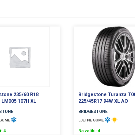
stone 235/60 R18
Bridgestone Turanza T0
k LM005 107H XL
225/45R17 94W XL AO
STONE
BRIDGESTONE
 GUME
LJETNE GUME
i: 4
Na zalihi: 4