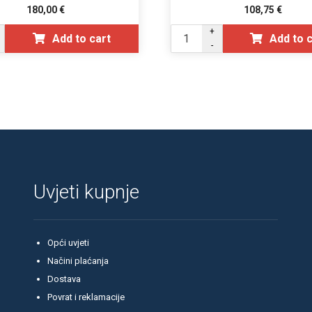
180,00
€
108,75
€
+
Add to cart
Add to 
-
Uvjeti kupnje
Opći uvjeti
Načini plaćanja
Dostava
Povrat i reklamacije