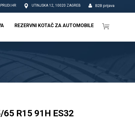
B2B prijava
PRUDI.HR
UTINJSKA 12, 10020 ZAGREB
VA
REZERVNI KOTAČ ZA AUTOMOBILE
/65 R15 91H ES32