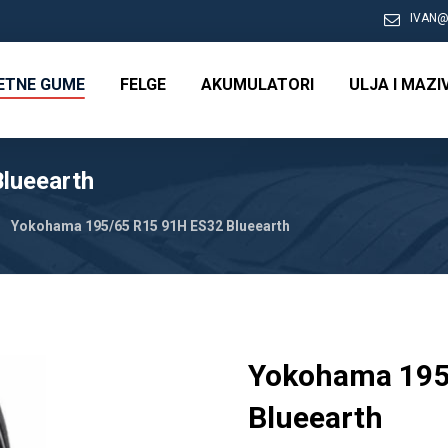
IVAN@
RETNE GUME
FELGE
AKUMULATORI
ULJA I MAZI
lueearth
Yokohama 195/65 R15 91H ES32 Blueearth
Yokohama 195
Blueearth