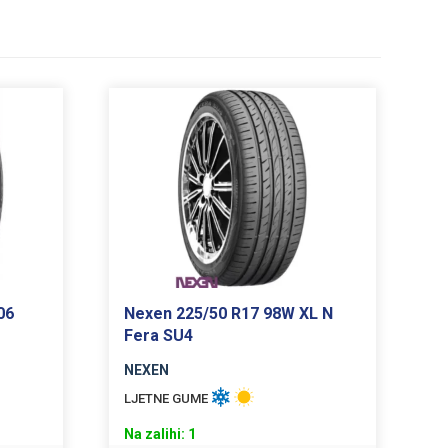
06
Nexen 225/50 R17 98W XL N
Fera SU4
NEXEN
LJETNE GUME
Na zalihi: 1