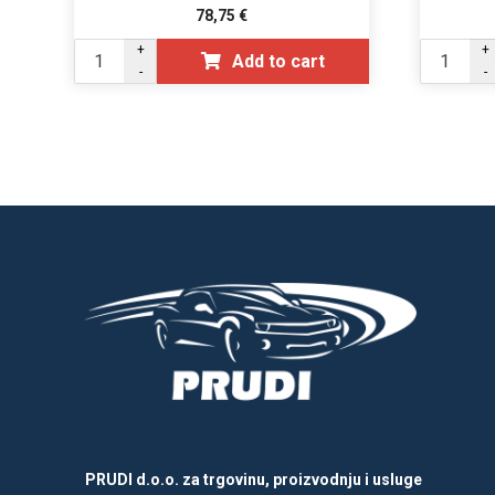
78,75
€
+
+
Add to cart
-
-
PRUDI d.o.o. za trgovinu, proizvodnju i usluge