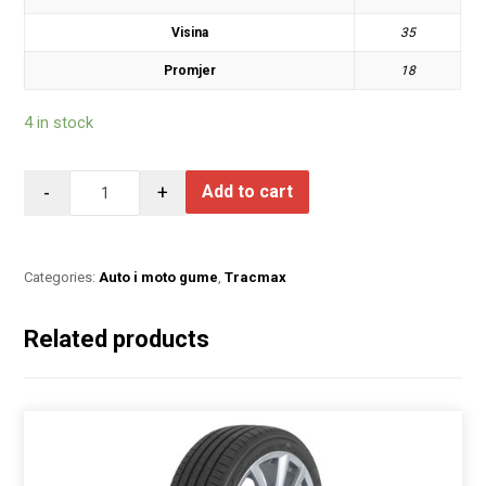
Visina
35
Promjer
18
4 in stock
-
+
Add to cart
Categories:
Auto i moto gume
,
Tracmax
Related products