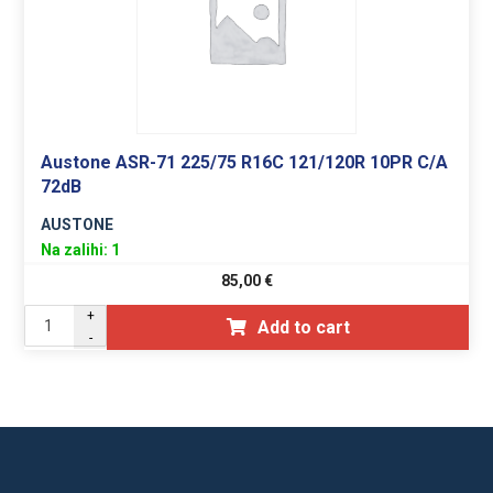
Austone ASR-71 225/75 R16C 121/120R 10PR C/A
72dB
AUSTONE
Na zalihi: 1
85,00
€
+
Add to cart
-