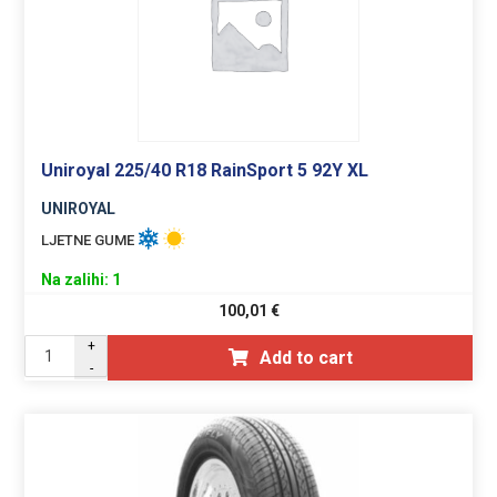
Uniroyal 225/40 R18 RainSport 5 92Y XL
UNIROYAL
LJETNE GUME
Na zalihi: 1
100,01
€
+
Add to cart
-