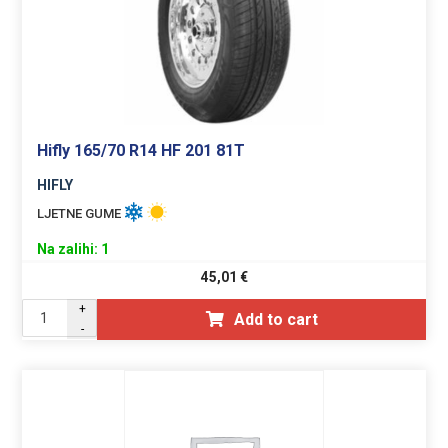
Hifly 165/70 R14 HF 201 81T
HIFLY
LJETNE GUME
Na zalihi: 1
45,01
€
+
Add to cart
-