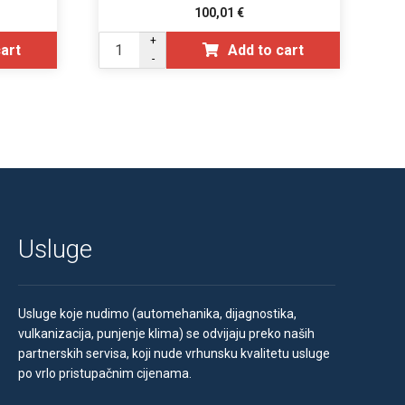
100,01
€
+
cart
Add to cart
-
Usluge
Usluge koje nudimo (automehanika, dijagnostika,
vulkanizacija, punjenje klima) se odvijaju preko naših
partnerskih servisa, koji nude vrhunsku kvalitetu usluge
po vrlo pristupačnim cijenama.