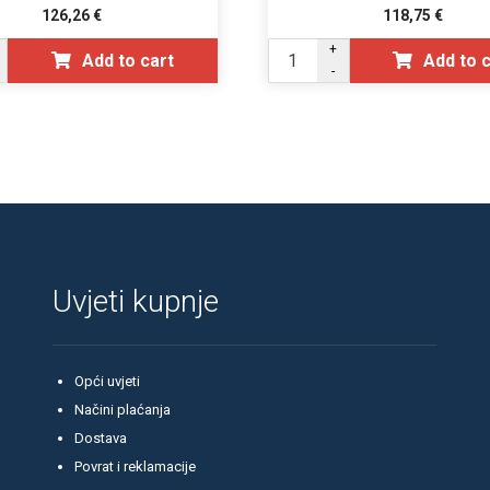
126,26
€
118,75
€
+
Add to cart
Add to 
-
Uvjeti kupnje
Opći uvjeti
Načini plaćanja
Dostava
Povrat i reklamacije