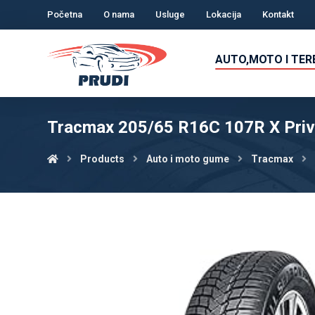
Početna
O nama
Usluge
Lokacija
Kontakt
AUTO,MOTO I TE
Tracmax 205/65 R16C 107R X Priv
Products
Auto i moto gume
Tracmax