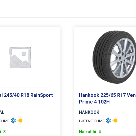
al 245/40 R18 RainSport
Hankook 225/65 R17 Ven
Prime 4 102H
AL
HANKOOK
 GUME
LJETNE GUME
i: 3
Na zalihi: 4