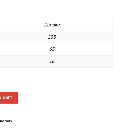
Zimske
205
65
16
o cart
racmax