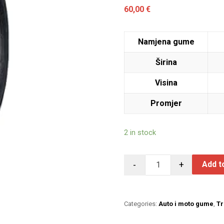
60,00
€
Namjena gume
Širina
Visina
Promjer
2 in stock
-
+
Add t
Categories:
Auto i moto gume
,
T