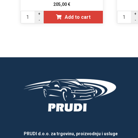
205,00
€
+
+
Add to cart
-
-
PRUDI d.o.o. za trgovinu, proizvodnju i usluge