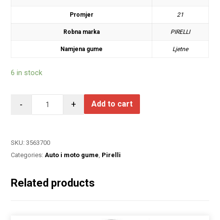
Promjer
21
Robna marka
PIRELLI
Namjena gume
Ljetne
6 in stock
-
+
Add to cart
SKU:
3563700
Categories:
Auto i moto gume
,
Pirelli
Related products