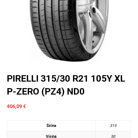
PIRELLI 315/30 R21 105Y XL
P-ZERO (PZ4) ND0
406,09
€
Širina
315
Visina
30