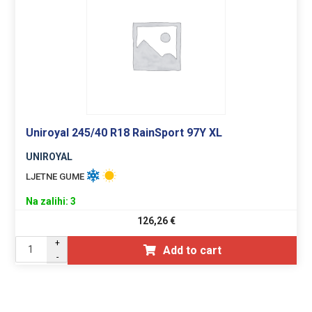
Uniroyal 245/40 R18 RainSport 97Y XL
UNIROYAL
LJETNE GUME
Na zalihi: 3
126,26
€
+
Add to cart
-