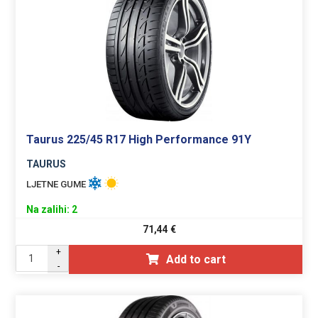
Taurus 225/45 R17 High Performance 91Y
TAURUS
LJETNE GUME
Na zalihi: 2
71,44
€
+
Add to cart
-