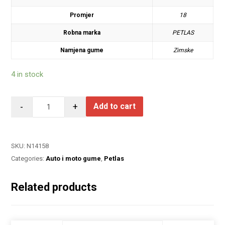
Promjer
18
Robna marka
PETLAS
Namjena gume
Zimske
4 in stock
-
+
Add to cart
SKU:
N14158
Categories:
Auto i moto gume
,
Petlas
Related products