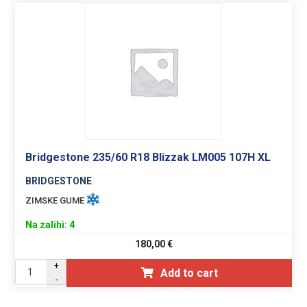
Bridgestone 235/60 R18 Blizzak LM005 107H XL
BRIDGESTONE
ZIMSKE GUME
Na zalihi: 4
180,00
€
+
Add to cart
-