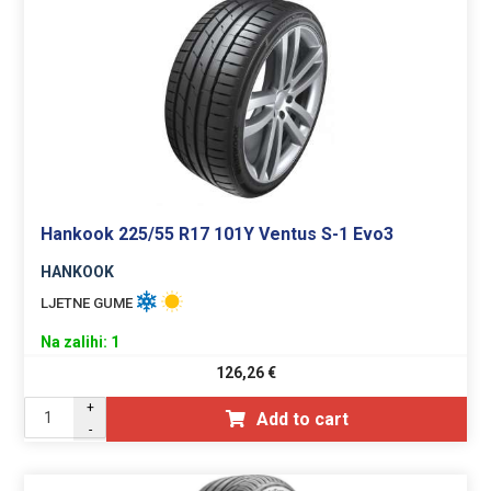
Hankook 225/55 R17 101Y Ventus S-1 Evo3
HANKOOK
LJETNE GUME
Na zalihi: 1
126,26
€
+
Add to cart
-