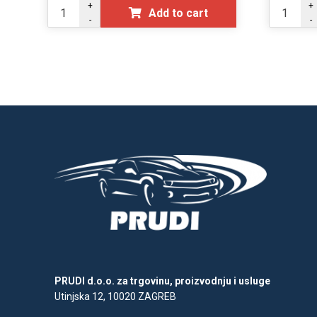
+
+
Add to cart
-
-
PRUDI d.o.o. za trgovinu, proizvodnju i usluge
Utinjska 12, 10020 ZAGREB