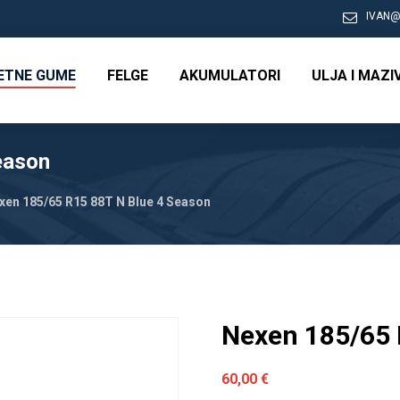
IVAN@
RETNE GUME
FELGE
AKUMULATORI
ULJA I MAZI
eason
xen 185/65 R15 88T N Blue 4 Season
Nexen 185/65 
60,00
€