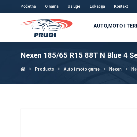
Početna
O nama
Usluge
Lokacija
Kontakt
AUTO,MOTO I TE
Nexen 185/65 R15 88T N Blue 4 S
Products
Auto i moto gume
Nexen
Ne