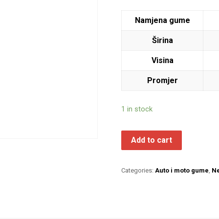
Namjena gume
Širina
Visina
Promjer
1 in stock
Add to cart
Categories:
Auto i moto gume
,
N