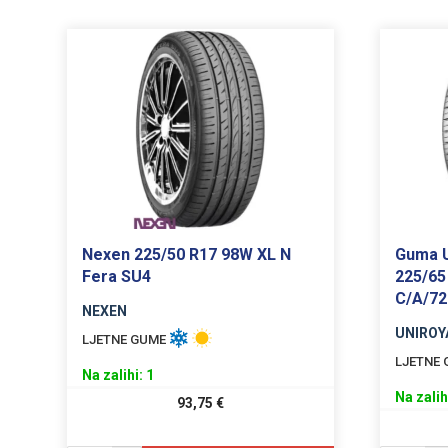
Nexen 225/50 R17 98W XL N
Guma U
Fera SU4
225/65
C/A/7
NEXEN
UNIROY
LJETNE GUME
LJETNE
Na zalihi: 1
Na zalih
93,75
€