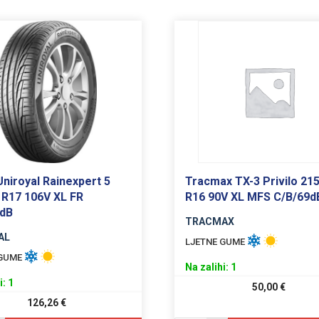
niroyal Rainexpert 5
Tracmax TX-3 Privilo 21
 R17 106V XL FR
R16 90V XL MFS C/B/69d
2dB
TRACMAX
AL
LJETNE GUME
 GUME
Na zalihi: 1
i: 1
50,00
€
126,26
€