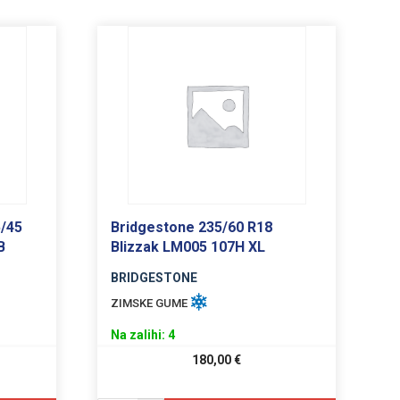
5/45
Bridgestone 235/60 R18
B
Blizzak LM005 107H XL
BRIDGESTONE
ZIMSKE GUME
Na zalihi: 4
180,00
€