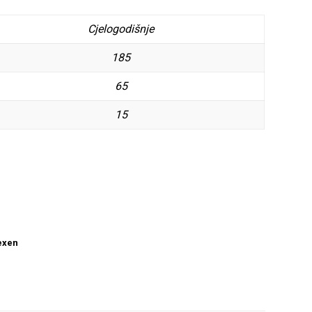
Cjelogodišnje
185
65
15
exen