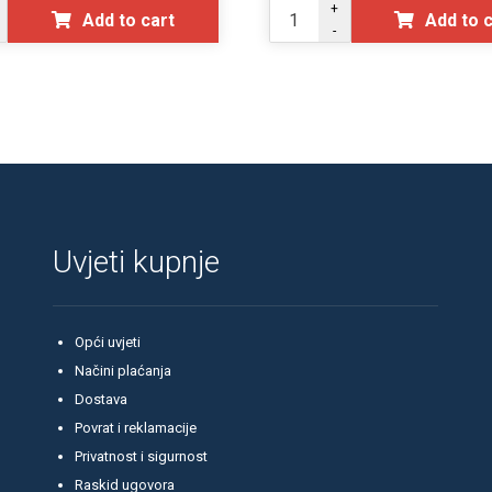
+
Add to cart
Add to 
-
Uvjeti kupnje
Opći uvjeti
Načini plaćanja
Dostava
Povrat i reklamacije
Privatnost i sigurnost
Raskid ugovora