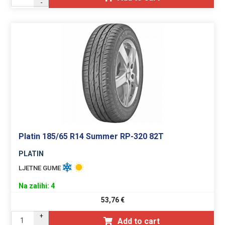
-
Platin 185/65 R14 Summer RP-320 82T
PLATIN
LJETNE GUME
Na zalihi: 4
53,76
€
+
Add to cart