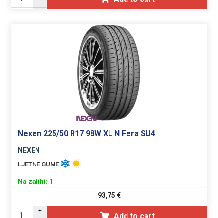
-
Nexen 225/50 R17 98W XL N Fera SU4
NEXEN
LJETNE GUME
Na zalihi: 1
93,75
€
+
Add to cart