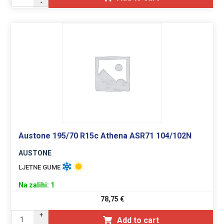
-
Austone 195/70 R15c Athena ASR71 104/102N
AUSTONE
LJETNE GUME
Na zalihi: 1
78,75
€
+
Add to cart