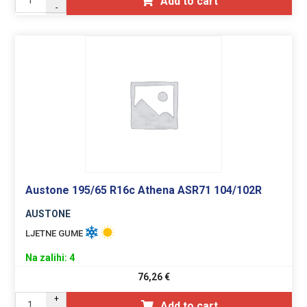
Add to cart
-
Austone 195/65 R16c Athena ASR71 104/102R
AUSTONE
LJETNE GUME
Na zalihi: 4
76,26
€
+
Add to cart