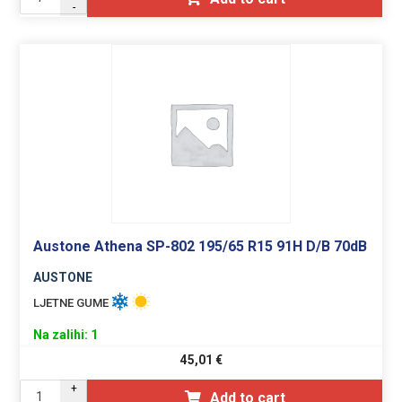
-
Austone Athena SP-802 195/65 R15 91H D/B 70dB
AUSTONE
LJETNE GUME
Na zalihi: 1
45,01
€
+
Add to cart