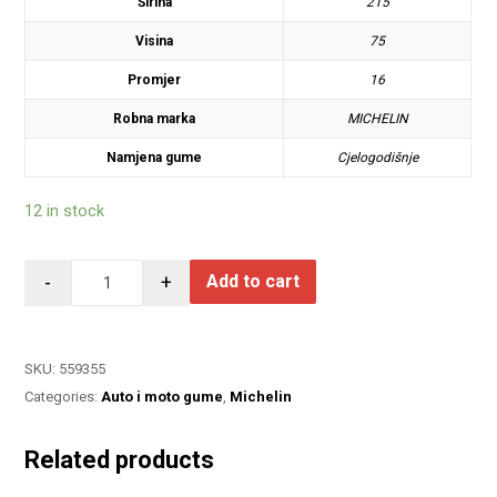
Širina
215
Visina
75
Promjer
16
Robna marka
MICHELIN
Namjena gume
Cjelogodišnje
12 in stock
-
+
Add to cart
SKU:
559355
Categories:
Auto i moto gume
,
Michelin
Related products