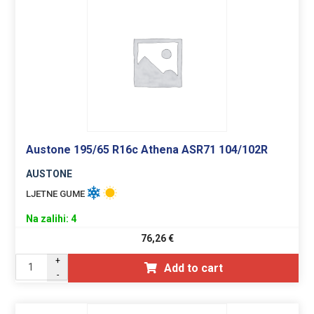
Austone 195/65 R16c Athena ASR71 104/102R
AUSTONE
LJETNE GUME
Na zalihi: 4
76,26
€
+
Add to cart
-