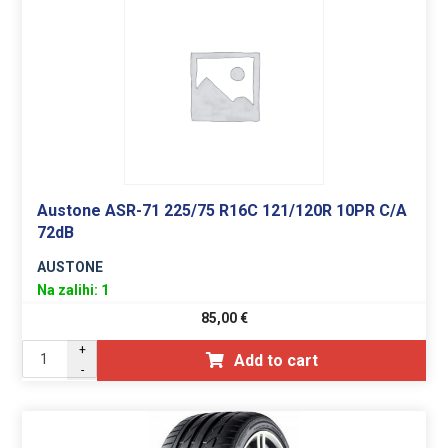
Austone ASR-71 225/75 R16C 121/120R 10PR C/A
72dB
AUSTONE
Na zalihi: 1
85,00
€
+
Add to cart
-