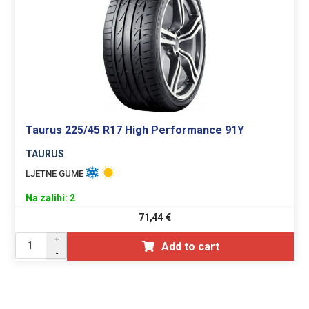
Taurus 225/45 R17 High Performance 91Y
TAURUS
LJETNE GUME
Na zalihi: 2
71,44
€
+
Add to cart
-