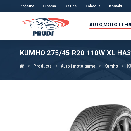
Početna
O nama
Usluge
Lokacija
Kontakt
AUTO,MOTO I TE
KUMHO 275/45 R20 110W XL HA32
Products
Auto i moto gume
Kumho
K