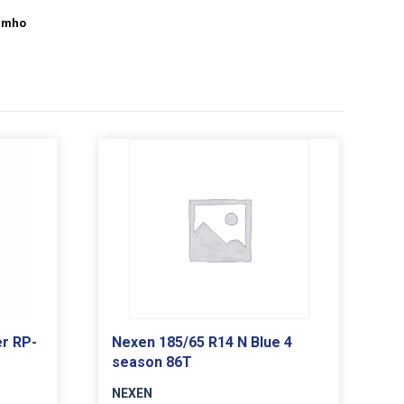
umho
r RP-
Nexen 185/65 R14 N Blue 4
season 86T
NEXEN