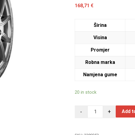
168,71
€
Širina
Visina
Promjer
Robna marka
Namjena gume
20 in stock
-
+
Add t