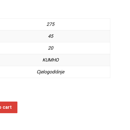
275
45
20
KUMHO
Cjelogodišnje
o cart