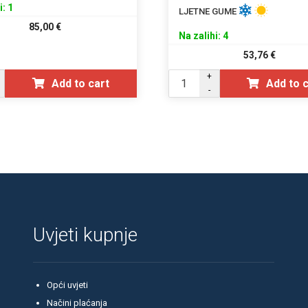
i: 1
LJETNE GUME
85,00
€
Na zalihi: 4
53,76
€
+
Add to cart
Add to 
-
Uvjeti kupnje
Opći uvjeti
Načini plaćanja