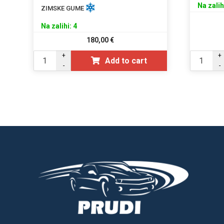
Na zalih
ZIMSKE GUME
Na zalihi: 4
180,00
€
+
+
Add to cart
-
-