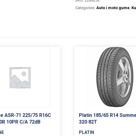
SKU:
2289253
Categories:
Auto i moto gume
,
K
e ASR-71 225/75 R16C
Platin 185/65 R14 Summe
0R 10PR C/A 72dB
320 82T
NE
PLATIN