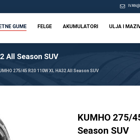
IVAN@
RETNE GUME
FELGE
AKUMULATORI
ULJA I MAZI
 All Season SUV
UMHO 275/45 R20 110W XL HA32 All Season SUV
KUMHO 275/45
Season SUV