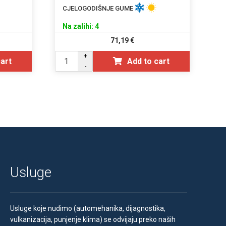
CJELOGODIŠNJE GUME
Na zalihi: 4
71,19
€
+
cart
Add to cart
-
Usluge
Usluge koje nudimo (automehanika, dijagnostika,
vulkanizacija, punjenje klima) se odvijaju preko naših