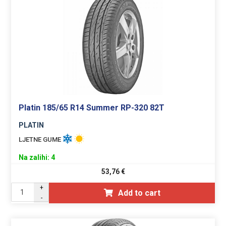
Platin 185/65 R14 Summer RP-320 82T
PLATIN
LJETNE GUME
Na zalihi: 4
53,76
€
+
Add to cart
-