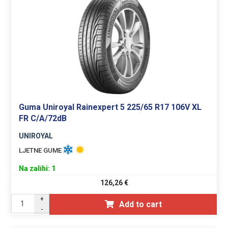
Guma Uniroyal Rainexpert 5 225/65 R17 106V XL
FR C/A/72dB
UNIROYAL
LJETNE GUME
Na zalihi: 1
126,26
€
+
Add to cart
-