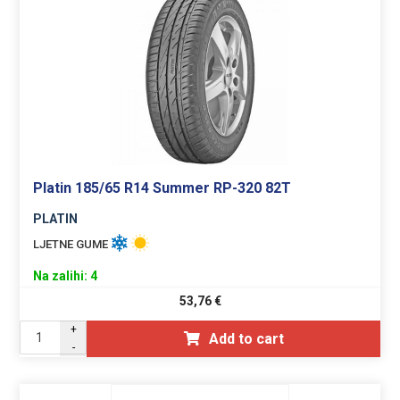
Platin 185/65 R14 Summer RP-320 82T
PLATIN
LJETNE GUME
Na zalihi: 4
53,76
€
+
Add to cart
-