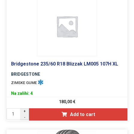
Bridgestone 235/60 R18 Blizzak LM005 107H XL
BRIDGESTONE
ZIMSKE GUME
Na zalihi: 4
180,00
€
+
Add to cart
-