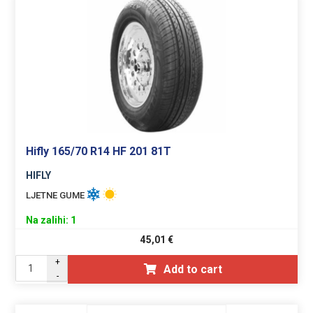
Hifly 165/70 R14 HF 201 81T
HIFLY
LJETNE GUME
Na zalihi: 1
45,01
€
+
Add to cart
-