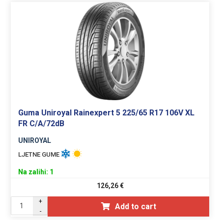
Guma Uniroyal Rainexpert 5 225/65 R17 106V XL
FR C/A/72dB
UNIROYAL
LJETNE GUME
Na zalihi: 1
126,26
€
+
Add to cart
-