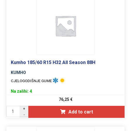
Kumho 185/60 R15 H32 All Season 88H
KUMHO
CJELOGODIŠNJE GUME
Na zalihi: 4
76,25
€
+
Add to cart
-