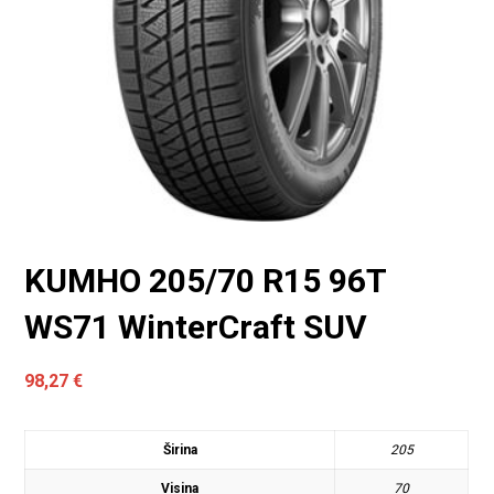
KUMHO 205/70 R15 96T
WS71 WinterCraft SUV
98,27
€
Širina
205
Visina
70