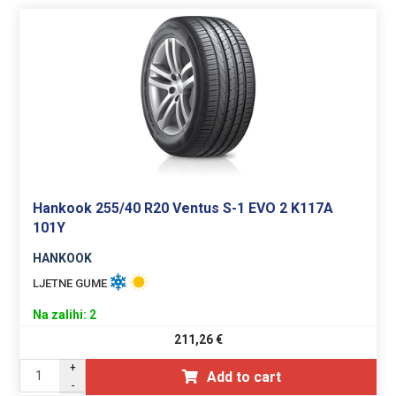
Hankook 255/40 R20 Ventus S-1 EVO 2 K117A
101Y
HANKOOK
LJETNE GUME
Na zalihi: 2
211,26
€
+
Add to cart
-