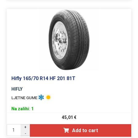
Hifly 165/70 R14 HF 201 81T
HIFLY
LJETNE GUME
Na zalihi: 1
45,01
€
+
Add to cart
-