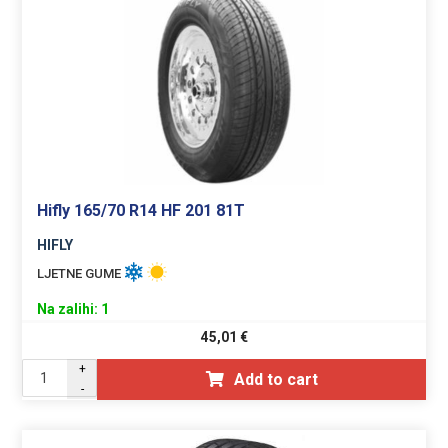
Hifly 165/70 R14 HF 201 81T
HIFLY
LJETNE GUME
Na zalihi: 1
45,01
€
+
Add to cart
-