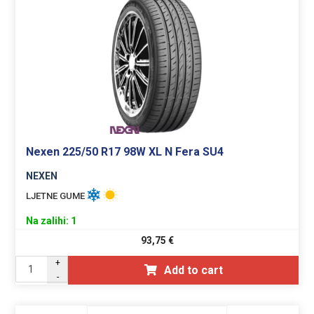
Nexen 225/50 R17 98W XL N Fera SU4
NEXEN
LJETNE GUME
Na zalihi: 1
93,75
€
+
Add to cart
-