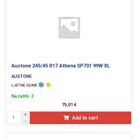
Austone 245/45 R17 Athena SP701 99W XL
AUSTONE
LJETNE GUME
Na zalihi: 2
75,01
€
+
Add to cart
-