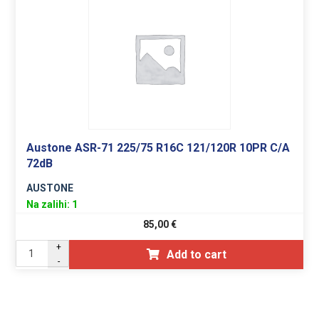
Austone ASR-71 225/75 R16C 121/120R 10PR C/A
72dB
AUSTONE
Na zalihi: 1
85,00
€
+
Add to cart
-