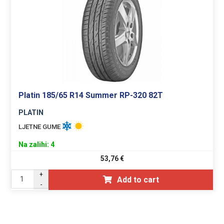
Platin 185/65 R14 Summer RP-320 82T
PLATIN
LJETNE GUME
Na zalihi: 4
53,76
€
+
Add to cart
-