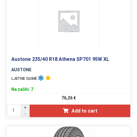
Austone 235/40 R18 Athena SP701 95W XL
AUSTONE
LJETNE GUME
Na zalihi: 7
76,26
€
+
Add to cart
-