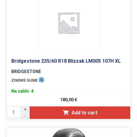
Bridgestone 235/60 R18 Blizzak LM005 107H XL
BRIDGESTONE
ZIMSKE GUME
Na zalihi: 4
180,00
€
+
Add to cart
-