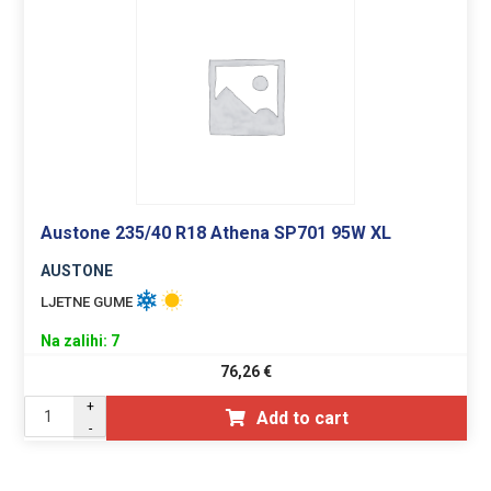
Austone 235/40 R18 Athena SP701 95W XL
AUSTONE
LJETNE GUME
Na zalihi: 7
76,26
€
+
Add to cart
-