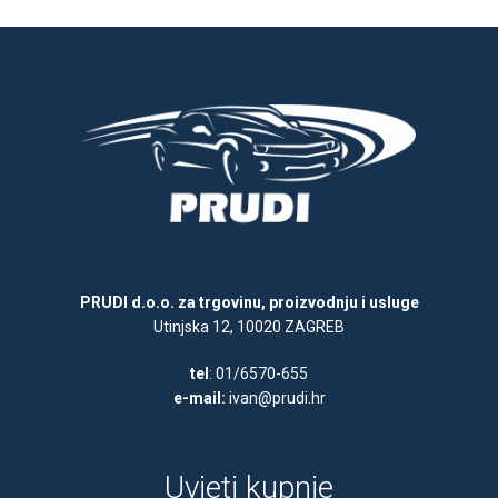
PRUDI d.o.o. za trgovinu, proizvodnju i usluge
Utinjska 12, 10020 ZAGREB
tel
: 01/6570-655
e-mail:
ivan@prudi.hr
Uvjeti kupnje