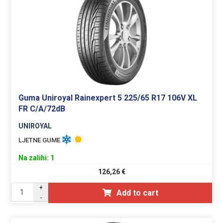
Guma Uniroyal Rainexpert 5 225/65 R17 106V XL
FR C/A/72dB
UNIROYAL
LJETNE GUME
Na zalihi: 1
126,26
€
+
Add to cart
-